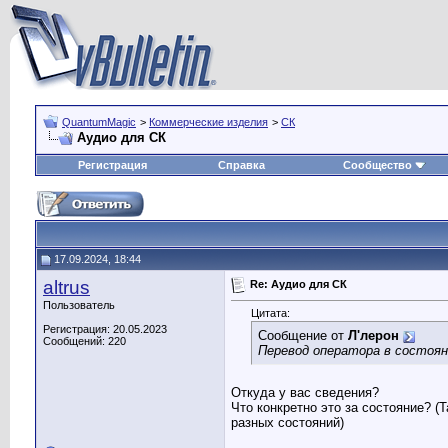
QuantumMagic
>
Коммерческие изделия
>
СК
Аудио для СК
Регистрация
Справка
Сообщество
17.09.2024, 18:44
altrus
Re: Аудио для СК
Пользователь
Цитата:
Регистрация: 20.05.2023
Сообщение от
Л'лерон
Сообщений: 220
Перевод оператора в состоян
Откуда у вас сведения?
Что конкретно это за состояние? (
разных состояний)