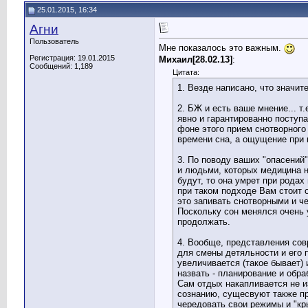
25.01.2015, 16:34
Агни
Пользователь
Мне показалось это важным.
Регистрация: 19.01.2015
Михаил[28.02.13]
:
Сообщений: 1,189
Цитата:
1. Везде написано, что значи
2. БЖ и есть ваше мнение... т
явно и гарантированно поступ
фоне этого прием снотворного 
времени сна, а ощущение при п
3. По поводу ваших "опасений
и людьми, которых медицина н
будут, то она умрет при родах
при таком подходе Вам стоит 
это запивать снотворными и че
Поскольку сон менялся очень 
продолжать.
4. Вообще, представления совр
для смены детяльности и его 
увеличивается (такое бывает) 
назвать - планирование и обра
Сам отдых накапливается не из
сознанию, сущесвуют также пр
чередовать свои режимы и "кры