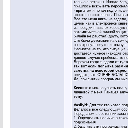
только с ветрины. Иногда беру
пришлось вскрывать персонал
- при этом я попал под описа
просто не состоялась. При вы
Все это меня никак не задело,
целом как в электронной книге
из поездки я извлек хорошую 
автоматической личной защиты
билайн не работал) другу, кот
Это была детонация на съем о
он затронул некую системную 
Несмотря на то, что ситуация 
достается нужное (находят отк
данном случае проблемы то не
Впрочем когда я вдали от гус
так вот если попытка размин
заметна на некоторой окрест
ожидать, что ОЧЕНЬ БОЛЬШОЙ с
Да, при снятии программы бы
Ксения
: а можно узнать полн
личного? У меня Панацея запу
тему.
VasilyN
: Для тех кто хотел под
Делалось всё следующим обр
Перед сном в состоянии засып
1. Определить наличие в тако
подсознания
2. Удалить эти программы или