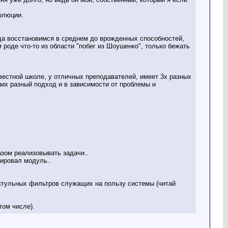
волюции.
огда восстановимся в среднем до врожденных способностей,
 роде что-то из области "побег из Шоушенко", только бежать
естной школе, у отличных преподавателей, имеет 3х разных
них разный подход и в зависимости от проблемы и
азом реализовывать задачи..
вировал модуль..
ктульных фильтров служащих на пользу системы (читай
том числе).