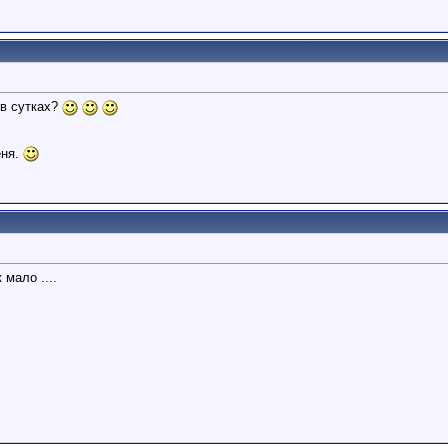
 в сутках?
еня.
 мало ....