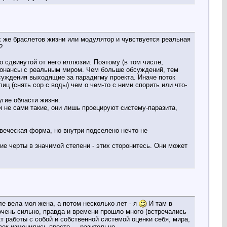
ех же браслетов жизни или модулятор и чувствуется реальная
?
но сдвинутой от него иллюзии. Поэтому (в том числе,
езонансы с реальным миром. Чем больше обсуждений, тем
осуждения выходящие за парадигму проекта. Иначе поток
ц (снять сор с воды) чем о чем-то с ними спорить или что-
угие области жизни.
ни не сами такие, они лишь проецируют систему-паразита,
овеческая форма, но внутри подселено нечто не
ие черты в значимой степени - этих сторонитесь. Они может
е вела моя жена, а потом несколько лет - я
И там в
чень сильно, правда и времени прошло много (встречались
кт работы с собой и собственной системой оценки себя, мира,
к изменились просто ....разительно....