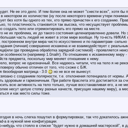
удет. Не ее это дело. И тем более она не может "снести всех", хотя бы 
в некотором их количестве (ну после некоторого времени утери понимани
ует без хотя бы одного из тех, кто прямо причастен к его созданию. П
ько, то пластичность становится так высока, что несуществует проблемы
 создать тело или отремонтировать его прямо на месте.
то не их проблема, их до такого состояния целенаправленно довели. Но 
 большая часть людей не живет в этом мире вообще. Ну то-есть НИКАК н
 построенном внутри мира чисто искусственно и по параметрам- сильн
оздания (личная) совершенно искажена и не взаимодействует с реальным
рица(или где проведена обработка зарядной системой) - проявляется неи
и особенности (например 1.0лайт). По отношению к искаженному миру - 
ойств предмета, поскольку мир меняет отношение к нему.
тело, вопрос не однозначный. Все надеюсь читали, что на тело я не рек
 поверху обычно отличен от того, что схоже с БЖ.
я безобидная матрица - 3.0
но не все ее вынесут.
связано с созданием полярности, т.е. отклонения потенциала от нормы. 
ь здоровым и гармоничным. При работе браслета это достигается за сч
осить всю активность на тело только, лучше восстанавливая его, а не м
более несут целую стопку разных качеств, присущих нашему миру), а ме
ться и как место силы тоже.
егодня в ночь слегка пошутил в формулировках, так что докатилось ажн
pad-a в нужной мне конфигурации.
то-нибудь что стояло в списке "будет нужно в домашней мастерской", в 