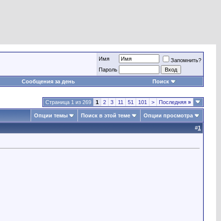
Имя
Запомнить?
Пароль
Сообщения за день
Поиск
Страница 1 из 269
1
2
3
11
51
101
>
Последняя
»
Опции темы
Поиск в этой теме
Опции просмотра
#
1