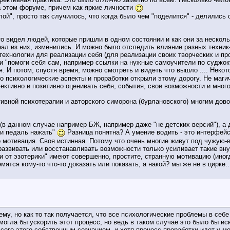
 этом форуме, причем как яркие личности
лой", просто так случилось, что когда было чем "поделится" - делились
о видел людей, которые пришли в одном состоянии и как они за нескольк
нал из них, изменились. И можно было отследить влияние разных техник-
 технологии для реализации себя (для реализации своих творческих и пр
и "помоги себя сам, например ссылки на нужные самоучители по суджоку
. И потом, спустя время, можно смотреть и видеть что вышло .... Некот
о психологические аспекты и проработки открыли этому дорогу. Не маги
ктивно и позитивно оценивать себя, события, свои возможности и много
тивной психотерапии и авторского симорона (бурлановского) многим дов
.
(в данном случае например БЖ, например даже "не детских версий"), а д
ли педаль нажать"
Разница понятна? А умение водить - это интерфейс
то мотивация. Своя истинная. Потому что очень многие живут под чужу
развивать или восстанавливать возможности только усиливает такие вн
и от эзотерики" имеют совершенно, простите, странную мотивацию (иног
мятся кому-то что-то доказать или показать, а накой? мы же не в цирке
ему, но как то так получается, что все психологические проблемы в себ
могла бы ускорить этот процесс, но ведь в таком случае это было бы и
сего этого собственным сознанием, и хотя процесс проработки идет у ме