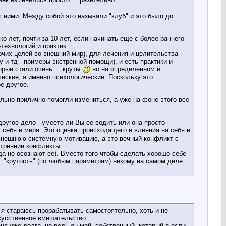
 с ними. Между собой это называли "клуб" и это было до
о лет, почти за 10 лет, если начинать еще с более раннего
технологий и практик.
очих целей во внешний мир), для лечения и целительства
 и тд - примеры экстренной помощи), и есть практики и
орые стали очень ... круты
но на определенном и
ческие, а именно психологические. Поскольку это
е другое.
ольно прилично помогли измениться, а уже на фоне этого все
ругое дело - умеете ли Вы ее водить или она просто
 себя и мира. Это оценка происходящего и влияния на себя и
ю-внешнюю-системную мотивацию, а это вечный конфликт с
утренние конфликты.
да не осознают ее). Вместо того чтобы сделать хорошо себе
... "крутость" (по любым параметрам) никому на самом деле
е я стараюсь прорабатывать самостоятельно, хоть и не
скусственное вмешательство
ня уже долго, но ведь он мой, собственный, который я если