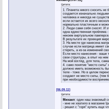
Цитата:
1. Планета никого сносить не б
создается изначально людьми 
человека и никогда не существ
если остается их всего нескол
нормально пластичным и можно
2. Люди сами себя сносят. И э
одна единственная проблема -
некоем виртуальном памперсе,
В результате их проекция мир
3. На месте где нанесена мат
случае если матрица имеет сво
стереть, а из-за изменений св
Если место нанесения - ваше 
свои структуры, а опыт на нем
На мой взгляд, для тела, сама
4. само понятие "место силы" 
должно иметь возможность быт
теле - тоже. Но в целом перен
создают не место силы, (тем 
при необходимости воспринима
[06.09.11]
:
Цитата:
Михаил
: один наш знакомый с
- мне не хватило в магазине I
- решил с "горя" купить еще ч