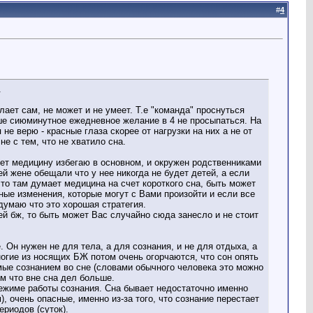
#
4
.
лает сам, не может и не умеет. Т.е "команда" проснуться
аше сиюминутное ежедневное желание в 4 не просыпаться. На
не верю - красные глаза скорее от нагрузки на них а не от
е с тем, что не хватило сна.
лет медицину избегаю в основном, и окружен родственниками
й жене обещали что у нее никогда не будет детей, а если
что там думает медицина на счет короткого сна, быть может
ные изменения, которые могут с Вами произойти и если все
 думаю что это хорошая стратегия.
ей бж, то быть может Вас случайно сюда занесло и не стоит
 Он нужен не для тела, а для сознания, и не для отдыха, а
ногие из носящих БЖ потом очень огорчаются, что сон опять
имые сознанием во сне (словами обычного человека это можно
ем что вне сна дел больше.
 режиме работы сознания. Сна бывает недостаточно именно
 очень опасные, именно из-за того, что сознание перестает
ериодов (суток).