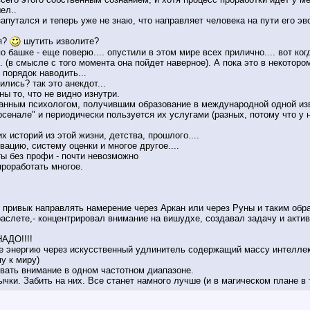
ел..
запутался и теперь уже не знаю, что направляет человека на пути его э
ия?
шутить изволите?
 башке - еще поверю.... опустили в этом мире всех прилично.... вот к
 (в смысле с того момента она пойдет наверное). А пока это в некотором
 порядок наводить...
ились? так это анекдот...
ны то, что не видно изнутри.
анным психологом, получившим образование в международной одной изв
рсенале" и периодически пользуется их услугами (разных, потому что у 
 историй из этой жизни, детства, прошлого....
вацию, систему оценки и многое другое....
ы без профи - почти невозможно
проработать многое.
я привык направлять намерение через Аркан или через Руны и таким обр
аслете,- концентрировал внимание на вишудхе, создавал задачу и акти
НАДО!!!!
е энергию через искусственный удлинитель содержащий массу интелле
у к миру)
вать внимание в одном частотном диапазоне.
и. Забить на них. Все станет намного лучше (и в магическом плане в 