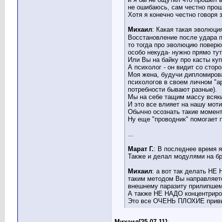
не ошибаюсь, сам честно прош
Хотя я конечно честно говоря 
Михаил
: Какая такая эволюц
Восстановление после удара по
то тогда про эволюцию поверю.
особо некуда- нужно прямо тут
Или Вы на байку про касты куп
А психолог - он видит со сторо
Моя жена, будучи дипломиров
психологов в своем личном "а
потребности бывают разные).
Мы на себе тащим массу всяких
И это все влияет на нашу моти
Обычно осознать такие момент
Ну еще "проводник" помогает 
...
Марат Г.
: В последнее время 
Также и делал модулями на бр
Михаил
: а вот так делать НЕ 
таким методом Вы направляет
внешнему паразиту прилипшем
А также НЕ НАДО концентриро
Это все ОЧЕНЬ ПЛОХИЕ привычк
Михаил[25.07.11]
: