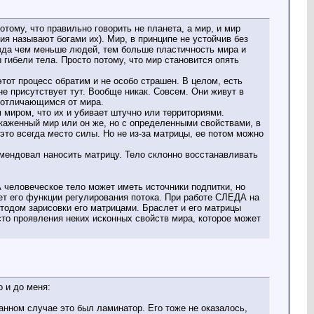
потому, что правильно говорить не планета, а мир, и мир
я называют богами их). Мир, в принципе не устойчив без
равда чем меньше людей, тем больше пластичность мира и
 гибели тела. Просто потому, что мир становится опять
этот процесс обратим и не особо страшен. В целом, есть
е присутствует тут. Вообще никак. Совсем. Они живут в
о отличающимся от мира.
 миром, что их и убивает штучно или территориями.
скаженный мир или он же, но с определенными свойствами, в
это всегда место силы. Но не из-за матрицы, ее потом можно
омендовал наносить матрицу. Тело склонно восстанавливать
А человеческое тело может иметь источники подпитки, но
ет его функции регулирования потока. При работе СЛЕДА на
етодом зарисовки его матрицами. Браслет и его матрицы
сто проявления неких исконных свойств мира, которое может
о и до меня:
данном случае это был ламинатор. Его тоже не оказалось,