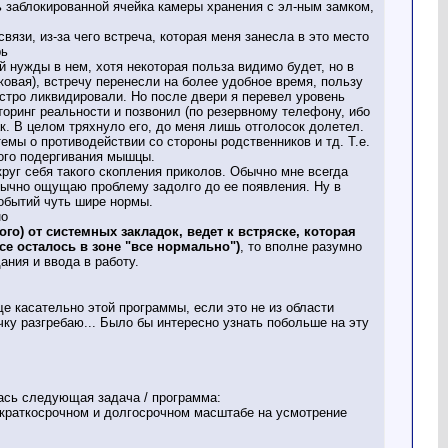
сь заблокированной ячейка камеры хранения с эл-ным замком,
связи, из-за чего встреча, которая меня занесла в это место
рь
й нужды в нем, хотя некоторая польза видимо будет, но в
ковая), встречу перенесли на более удобное время, пользу
ыстро ликвидировали. Но после двери я перевел уровень
оринг реальности и позвонил (по резервному телефону, ибо
как. В целом тряхнуло его, до меня лишь отголосок долетел.
мы о противодействии со стороны родственников и тд. Т.е.
ого подергивания мышцы.
круг себя такого скопления приколов. Обычно мне всегда
 обычно ощущаю проблему задолго до ее появления. Ну в
событий чуть шире нормы.
но
го) от системных закладок, ведет к встряске, которая
се осталось в зоне "все нормально")
, то вполне разумно
ния и ввода в работу.
е касательно этой программы, если это не из области
чку разгребаю... Было бы интересно узнать побольше на эту
ась следующая задача / программа:
в краткосрочном и долгосрочном масштабе на усмотрение