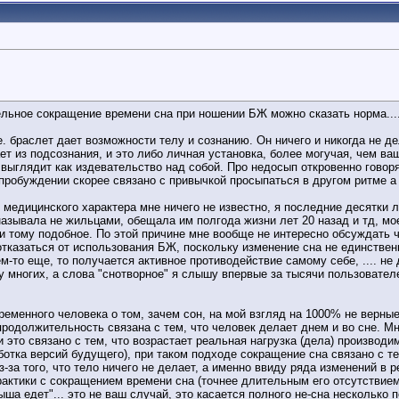
тельное сокращение времени сна при ношении БЖ можно сказать норма...
.е. браслет дает возможности телу и сознанию. Он ничего и никогда не де
ает из подсознания, и это либо личная установка, более могучая, чем в
выглядит как издевательство над собой. Про недосып откровенно говоря 
робуждении скорее связано с привычкой просыпаться в другом ритме а н
" медицинского характера мне ничего не известно, я последние десятки 
азывала не жильцами, обещала им полгода жизни лет 20 назад и тд, мое
 и тому подобное. По этой причине мне вообще не интересно обсуждать 
отказаться от использования БЖ, поскольку изменение сна не единствен
м-то еще, то получается активное противодействие самому себе, .... не
у многих, а слова "снотворное" я слышу впервые за тысячи пользовател
еменного человека о том, зачем сон, на мой взгляд на 1000% не верные.
продолжительность связана с тем, что человек делает днем и во сне. М
и это связано с тем, что возрастает реальная нагрузка (дела) производ
ботка версий будущего), при таком подходе сокращение сна связано с т
-за того, что тело ничего не делает, а именно ввиду ряда изменений в
актики с сокращением времени сна (точнее длительным его отсутствием),
ша едет"... это не ваш случай, это касается полного не-сна несколько п