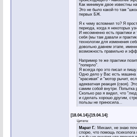
Как минимум двое известны на
Это не было какой-то там "шко
первых БЖ.
Я к чему вспомнил то? Я прост
периода, когда я некоторых уз
И несомненно есть практики и
себя (мы там давали и практик
технологии для изменения себя
довольно давнем этапе, именн
возможность правильно и эффе
Например те же практики пози
"поперло".
Я всегда про это писал и пишу
Одно дело у Вас есть машина 
"красивая" и "мотор рычит, ес
адекватная реакция (своя). Э
самим собой внутри. Попытка 
Сколько раз я видел, что "люд
и сделать хорошо другим, стре
пользы не приносила...
[18.04.14]-[19.04.14]
:
Цитата:
Марат Г.
: Михаил, не знаю поч
спорю, что помощь психолога 
и я бы не ощутил что прошел в