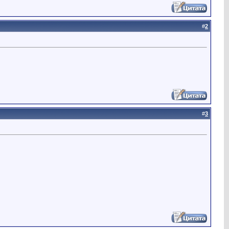
#
2
#
3