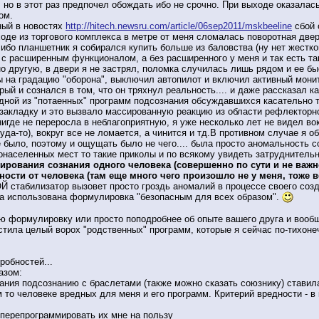
, но в этот раз предпочел обождать ибо не срочно. При выходе оказала
ом.
нный в новостях
http://hitech.newsru.com/article/06sep2011/mskbeeline
сбой 
ходе из торгового комплекса в метре от меня сломалась поворотная две
 ибо планшетник я собирался купить больше из баловства (ну нет жестко
 с расширенным функционалом, а без расширенного у меня и так есть та
но другую, в двери я не застрял, поломка случилась лишь рядом и ее б
 на градацию "оборона", выключил автопилот и включил активный монит
орый и сознался в том, что он тряхнул реальность.... и даже рассказал 
дной из "потаенных" программ подсознания обсуждавшихся касательно те
закладку и это вызвало массированную реакцию из области рефлекторн
нигде не переросла в неблагоприятную, я уже несколько лет не видел во
уда-то), вокруг все не ломается, а чинится и тд.В противном случае я
 было, поэтому и ощущать было не чего.... была просто аномальность 
тонаселенных мест то такие приколы и по всякому увидеть затруднитель
ирования сознания одного человека (совершенно по сути и не важно
ности от человека (там еще много чего произошло не у меня, тоже в
табилизатор вызовет просто гроздь аномалий в процессе своего созда
ла использована формулировка "безопасным для всех образом".
ую формулировку или просто поподробнее об опыте вашего друга и вообщ
стила целый ворох "родственных" программ, которые я сейчас по-тихоне
робностей...
азом:
ания подсознанию с браслетами (также можно сказать союзнику) ставил
м то человеке вредных для меня и его программ. Критерий вредности - 
 перепрограммировать их мне на пользу