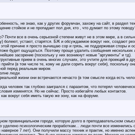
обенность, не знаю, как у других форумчан, захожу на сайт, в раздел т
ение стойкое и не пропадает пол дня, кто , что думает по этому поводу
го? Почти все в очень серьезной степени живут не в этом мире, а в силь
му) болеют, устают, старятся. БЖ и обсуждаемое вокруг них, создают р
о этой причине я просто вычищаю сор и грязь, не поддерживая споры и 
 тоже будет ощущаться. Поэтому проще удалить сообщения нескольких ли
ейшее засорение (поскольку у них возникнут новые "аргументы" и тд).
руктивные прием в очень многих случаях, это учтите для проекций в др
прийти (в том числе те, кому не дали сорить вокруг себя), поскольку о
оной перед реальным миром.
олне люди.
 реальной жизни они встречаются нечасто (в том смысле когда есть чел
гда человек так глубоко заигрался с паразитом, что потерял человеческ
словия изменятся. Но не сейчас. Просто избегайте любых контактов.
как вокруг себя иметь такую же зону, как на форуме.
дном провинциальном городе, которую долго в преподавательском смысл
 уделено психологическим проработкам... люди почти все изменились о
 наверное 7 лет). Они получили массу техник и практик, но именно аспе
ктивная практика. Это было отлично заметно по всем. Несколько челове