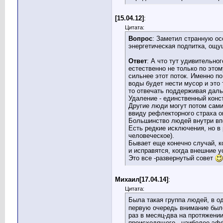
[15.04.12]
:
Цитата:
Вопрос
: Заметил странную ос
энергетическая подпитка, ощущ
Ответ
: А что тут удивительно
естественно не только по это
сильнее этот поток. Именно п
воды будет нести мусор и это
то отвечать поддерживая дальн
Удаление - единственный конст
Другие люди могут потом сами 
ввиду рефлекторного страха 
Большинство людей внутри вп
Есть редкие исключения, но в
человеческое).
Бывает еще конечно случай, ко
и исправятся, когда внешние у
Это все -развернутый совет
Михаил[17.04.14]
:
Цитата:
Была такая группа людей, в о
первую очередь внимание было
раз в месяц-два на протяжении
происходящего - наиболее эффе