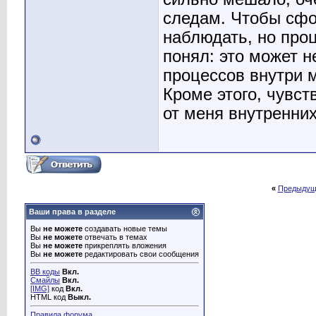
следам. Чтобы сфо
наблюдать, но про
понял: это может н
процессов внутри м
Кроме этого, чувст
от меня внутренни
«
Предыдущ
Ваши права в разделе
Вы
не можете
создавать новые темы
Вы
не можете
отвечать в темах
Вы
не можете
прикреплять вложения
Вы
не можете
редактировать свои сообщения
BB коды
Вкл.
Смайлы
Вкл.
[IMG]
код
Вкл.
HTML код
Выкл.
Правила форума