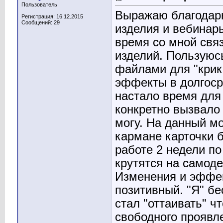
Пользователь
Выражаю благодарн
Регистрация: 16.12.2015
Сообщений: 29
изделия и вебинар
время со мной свя
изделий. Пользую
файлами для "крика
эффекты в долгосро
настало время для 
конкретно вызвало 
могу. На данный мо
кармане карточки 
работе 2 недели п
крутятся на самоде
Изменения и эффе
позитивный. "Я" б
стал "оттаивать" ч
свободного проявл