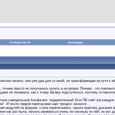
Сообщество
Календарь
Женское начало, она уже два дня со мной, но трансформации на пути к 
, точнее просто не получалось купить и на вопрос Почему - это повлек
 даже не понимала, как к этому багажу подступиться, поэтому оставляла
тила самодельный Альфа-вит, подкрепленный 10-ю ПБ-лайт (на каждую ка
м". И после первой перетасовки карт процесс начался...
ния модулей на форуме, стала перечитывать, нашла практику дыхания ма
меня как раз была, начала заниматься очень по-тихоньку по ней, но вот 