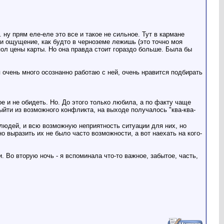
. ну прям еле-еле это все и такое не сильное. Тут в кармане
 и ощущение, как будто в черноземе лежишь (это точно моя
пол цены карты. Но она правда стоит гораздо больше. Была бы
 очень много осознанно работаю с ней, очень нравится подбирать
 и не обидеть. Но. До этого только любила, а по факту чаще
ыйти из возможного конфликта, на выходе получалось "ква-ква-
 людей, и всю возможную неприятность ситуации для них, но
но выразить их не было часто возможности, а вот наехать на кого-
 Во вторую ночь - я вспоминала что-то важное, забытое, часть,