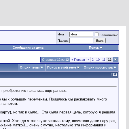
Имя
Запомнить?
Пароль
Сообщения за день
Поиск
Страница 12 из 12
«
Первая
<
2
10
11
12
Опции темы
Поиск в этой теме
Опции просмотра
#
111
её приобретению начались еще раньше.
ло бы к большим переменам. Пришлось бы распаковать много
 на потом.
рту), но так и было... Эта была первая цель, которую я решила
ткой. Хотя до этого я уже читала тему, возможно даже пару раз,
дыхание маткой... очень смутно, настолько эта информация и