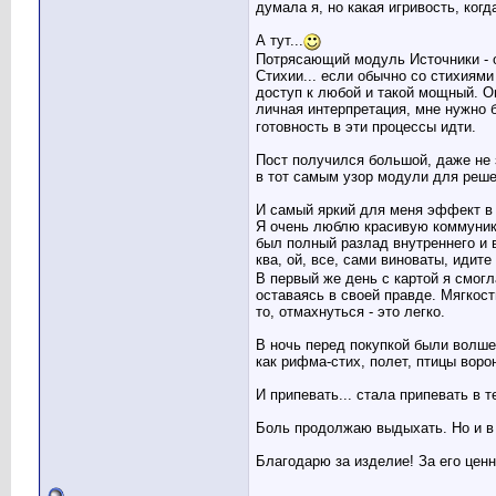
думала я, но какая игривость, когд
А тут...
Потрясающий модуль Источники - 
Стихии... если обычно со стихиями 
доступ к любой и такой мощный. Ог
личная интерпретация, мне нужно 
готовность в эти процессы идти.
Пост получился большой, даже не 
в тот самым узор модули для реше
И самый яркий для меня эффект в 
Я очень люблю красивую коммуника
был полный разлад внутреннего и в
ква, ой, все, сами виноваты, идите
В первый же день с картой я смог
оставаясь в своей правде. Мягкост
то, отмахнуться - это легко.
В ночь перед покупкой были волшеб
как рифма-стих, полет, птицы воро
И припевать... стала припевать в т
Боль продолжаю выдыхать. Но и в 
Благодарю за изделие! За его ценн