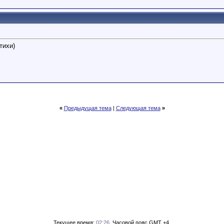
тихи)
«
Предыдущая тема
|
Следующая тема
»
Текущее время:
02:26
. Часовой пояс GMT +4.