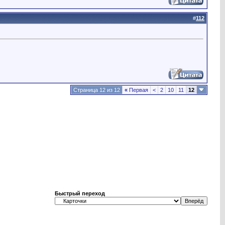
#
112
Страница 12 из 12
«
Первая
<
2
10
11
12
Быстрый переход