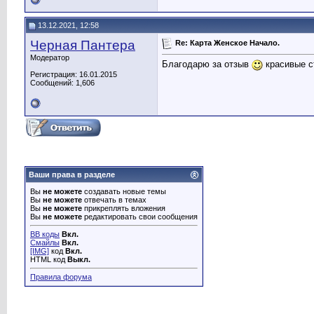
13.12.2021, 12:58
Черная Пантера
Re: Карта Женское Начало.
Модератор
Благодарю за отзыв
красивые с
Регистрация: 16.01.2015
Сообщений: 1,606
Ваши права в разделе
Вы
не можете
создавать новые темы
Вы
не можете
отвечать в темах
Вы
не можете
прикреплять вложения
Вы
не можете
редактировать свои сообщения
BB коды
Вкл.
Смайлы
Вкл.
[IMG]
код
Вкл.
HTML код
Выкл.
Правила форума