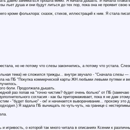
чать давно заниматься прошла мимо. Я начала дышать. И начала плакать
лезы льет душа и они будут литься до тех пор, пока она не проявит свою 
чего кроме фольклора: сказок, стихов, иллюстраций к ним. Я стала писат
рестала, но не потому что слезы закончились, а потому что устала. Сл
льная тема) не сложился трижды... внутри звучало - "Сначала слезы — по
ла на ПБ "Покупка коммерческой карты ЖН любыми левыми путями и вер
лучилось.
ого боли. Продолжала дышать.
едной раз попав на "точно чистим? будет очень больно" от ПБ (замечаю 
полнительного согласия - как бы притормаживает, пока я не дам этому 
стим - "будет больно" - ок! и начинается выворачивание... прохожу это 
подходил.) Я задала ПБ вычищать по чуть-чуть, на границе с нестерпимы
ела.
 и игривость, о которой так много читала в описаниях Ксении к различ