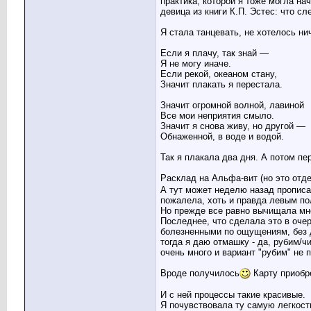
практика, которой я тоже могла на
девица из книги К.П. Эстес: что с
Я стала танцевать, не хотелось ни
Если я плачу, так знай —
Я не могу иначе.
Если рекой, океаном стану,
Значит плакать я перестала.
Значит огромной волной, лавиной
Все мои неприятия смыло.
Значит я снова живу, но другой —
Обнаженной, в воде и водой.
Так я плакала два дня. А потом пе
Расклад на Альфа-вит (но это отде
А тут может неделю назад прописа
пожалела, хоть и правда левым по
Но прежде все равно вычищала мн
Последнее, что сделала это в очер
болезненными по ощущениям, без до
тогда я даю отмашку - да, рубим/чи
очень много и вариант "рубим" не 
Вроде получилось
Карту приобр
И с ней процессы такие красивые.
Я почувствовала ту самую легкость