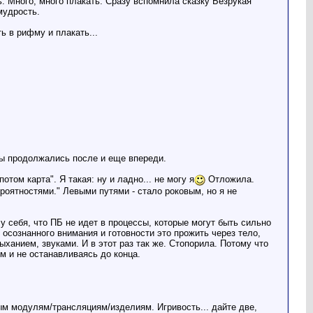
. Много, много плакать. Сразу вспомнила сказку Безрукая
мудрость.
ь в рифму и плакать...
езы продолжались после и еще впереди.
том карта". Я такая: ну и ладно... не могу я
Отложила.
оятностями." Левыми путями - стало роковым, но я не
у себя, что ПБ не идет в процессы, которые могут быть сильно
осознанного внимания и готовности это прожить через тело,
дыханием, звуками. И в этот раз так же. Стопорила. Потому что
м и не останавливаясь до конца.
ным модулям/трансляциям/изделиям. Игривость... дайте две,