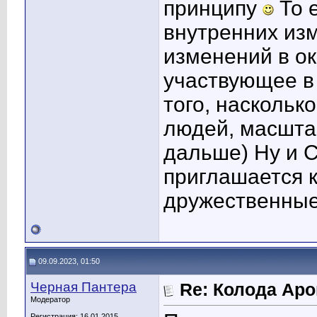
принципу
То 
внутренних изм
изменений в о
участвующее в
того, наскольк
людей, масшта
дальше) Ну и С
приглашается к
дружественны
09.09.2023, 01:50
Черная Пантера
Re: Колода Ар
Модератор
Регистрация: 16.01.2015