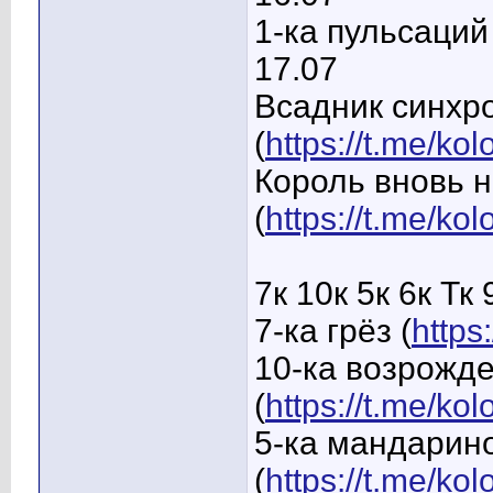
1-ка пульсаций 
17.07
Всадник синхр
(
https://t.me/ko
Король вновь 
(
https://t.me/k
7к 10к 5к 6к Тк 
7-ка грёз (
https
10-ка возрожд
(
https://t.me/k
5-ка мандарин
(
https://t.me/ko