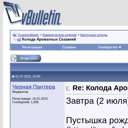
QuantumMagic
>
Коммерческие изделия
>
Карточные колоды
Колода Ароматных Сказаний
Регистрация
Справка
Сообщество
01.07.2023, 20:50
Черная Пантера
Re: Колода Ар
Модератор
Завтра (2 июля
Регистрация: 16.01.2015
Сообщений: 1,606
Пустышка рож