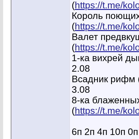
(
https://t.me/ko
Король поющих
(
https://t.me/k
Валет предвку
(
https://t.me/ko
1-ка вихрей ды
2.08
Всадник рифм 
3.08
8-ка блаженны
(
https://t.me/ko
6п 2п 4п 10п 0п