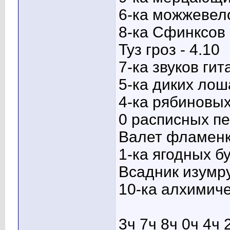
6-ка можжевело
8-ка Сфинксов 
Туз гроз - 4.10
7-ка звуков гит
5-ка диких лош
4-ка рябиновых 
0 расписных пе
Валет фламенко
1-ка ягодных бу
Всадник изумру
10-ка алхимиче
3ч 7ч 8ч 0ч 4ч 