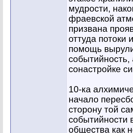
мудрости, нако
фраевской ат
призвана прояв
оттуда потоки 
помощь вырули
событийность,
сонастройке си
10-ка алхимичес
начало пересб
сторону той са
событийности 
общества как н