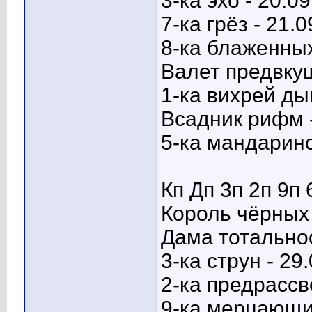
3-ка эхо - 20.09
7-ка грёз - 21.0
8-ка блаженных
Валет предвкуш
1-ка вихрей ды
Всадник рифм -
5-ка мандарино
Кп Дп 3п 2п 9п 
Король чёрных 
Дама тотальнос
3-ка струн - 29
2-ка предрассв
9-ка мерцающих