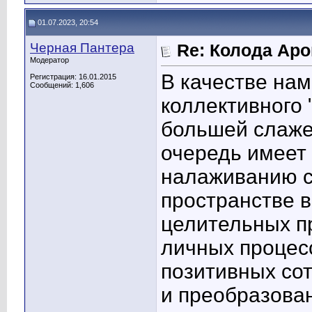
01.07.2023, 20:54
Черная Пантера
Re: Колода Ар
Модератор
В качестве на
Регистрация: 16.01.2015
Сообщений: 1,606
коллективного 
большей слажен
очередь имеет
налаживанию 
пространстве в
целительных п
личных процес
позитивных со
и преобразован