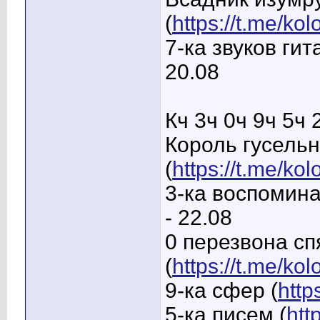
(
https://t.me/k
7-ка звуков гит
20.08
Кч 3ч 0ч 9ч 5ч 
Король гусель
(
https://t.me/k
3-ка воспомина
- 22.08
0 перезвона с
(
https://t.me/ko
9-ка сфер (
http
5-ка писем (
htt