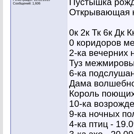
Пустышка рожд
Сообщений: 1,606
Открывающая к
0к 2к Тк 6к Дк К
0 коридоров ме
2-ка вечерних н
Туз межмировых
6-ка подслушан
Дама волшебной
Король поющих 
10-ка возрожде
9-ка ночных по
4-ка птиц - 19.