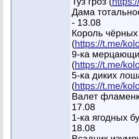
Туз гроз (
https:
Дама тотальнос
- 13.08
Король чёрных
(
https://t.me/k
9-ка мерцающи
(
https://t.me/ko
5-ка диких ло
(
https://t.me/ko
Валет фламенк
17.08
1-ка ягодных бу
18.08
Всадник изумр