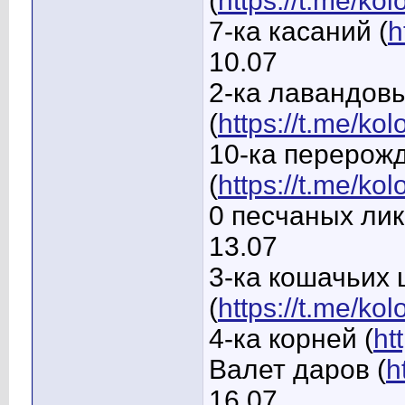
(
https://t.me/ko
7-ка касаний (
h
10.07
2-ка лавандовы
(
https://t.me/ko
10-ка перерож
(
https://t.me/k
0 песчаных лик
13.07
3-ка кошачьих 
(
https://t.me/ko
4-ка корней (
ht
Валет даров (
h
16.07