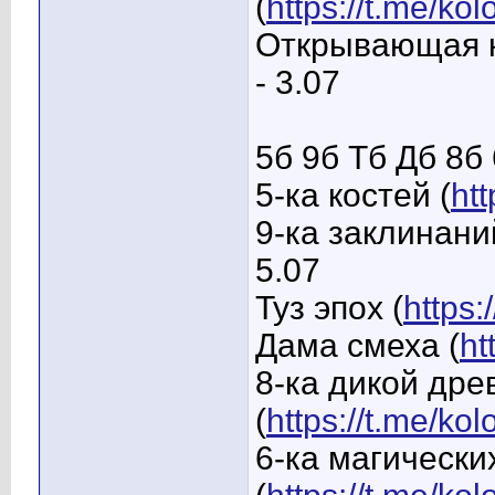
(
https://t.me/ko
Открывающая к
- 3.07
5б 9б Тб Дб 8б 
5-ка костей (
ht
9-ка заклинани
5.07
Туз эпох (
https:
Дама смеха (
ht
8-ка дикой дре
(
https://t.me/ko
6-ка магически