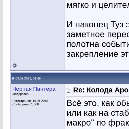
мягко и целите
И наконец Туз э
заметное пере
полотна событ
закрепление эт
09.09.2023, 01:49
Черная Пантера
Re: Колода Ар
Модератор
Всё это, как об
Регистрация: 16.01.2015
Сообщений: 1,606
или как на ста
макро" по фра