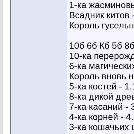
1-ка жасминовы
Всадник китов 
Король гусельн
10б 6б Кб 5б 8б
10-ка перерожд
6-ка магически
Король вновь н
5-ка костей - 1.
8-ка дикой древ
7-ка касаний - 
4-ка корней - 4
3-ка кошачьих ш