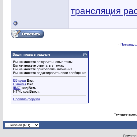
трансляция ра
«
Предыдущ
Ваши права в разделе
Вы
не можете
создавать новые темы
Вы
не можете
отвечать в темах
Вы
не можете
прикреплять вложения
Вы
не можете
редактировать свои сообщения
BB коды
Вкл.
Смайлы
Вкл.
[IMG]
код
Вкл.
HTML код
Выкл.
Правила форума
Текущее врем
Powered b