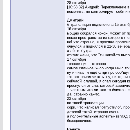
saband
Re: Система управления...
24.01.2017,
08:32
28 октября
[16:58:32] Андрей: Переключение в
Байес
Re: Система управления...
19.02.2017,
12:04
поменять, не контролирует себя и 
Андрей Ка
Re: Система управления...
15.06.2017,
19:55
Admin
Re: Система управления...
16.06.2017,
05:12
Дмитрий
// трансляция подключена 15 октяб
Mmazal11
Re: Система управления...
16.06.2017,
11:28
16 октября
Mmazal11
Re: Система управления...
16.06.2017,
18:13
мощно собрался кокон( может от про
saband
Re: Система управления...
16.06.2017,
19:19
некое пространство из которого я с
но! что странно, я проспал-проле
Mmazal11
Re: Система управления...
17.06.2017,
04:26
очнулся и поднялся в 21-30 вечера
Княжна Инстасса
Re: Система управления...
08.07.2017,
10:57
а лёг в 7 утра.
Марчелл
Re: Система управления...
09.07.2017,
15:51
отклик жены, что "ты какой-то высо
17 октября
Admin
Re: Система управления...
09.07.2017,
17:52
трансляция... странно.
Mmazal11
Re: Система управления...
11.07.2017,
20:23
самое сильное было когда мы с тоб
Mmazal11
Re: Система управления...
13.07.2017,
00:13
ну и читал я ещё олди про ооо"шут
так вот начал читать- ну, ни то, н
saband
Re: Система управления...
13.07.2017,
04:10
сейчас?! слушай, я спал сегодня ка
Марчелл
Re: Система управления...
14.07.2017,
09:47
проснулся от сна, который закончи
Admin
Re: Система управления...
15.07.2017,
01:21
...честным что-ли. как-то близко к
да, странно как-то.
Mmazal11
Re: Система управления...
18.07.2017,
14:18
23 октября
saband
Re: Система управления...
22.07.2017,
20:38
по твоей трансляции.
Mmazal11
Re: Система управления...
22.07.2017,
21:13
сори, что написал "отпустило", про
saband
Re: Система управления...
22.07.2017,
22:22
детской такой. странно очень.
а положительные аспекты- взгляд с
saband
Re: Система управления...
22.07.2017,
22:23
безоценочное.
Mmazal11
Re: Система управления...
23.07.2017,
00:01
saband
Re: Система управления...
23.07.2017,
00:58
Рената