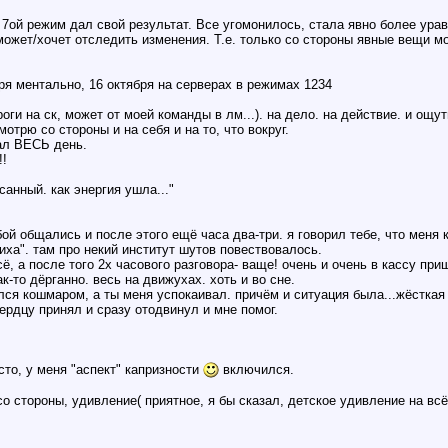
 7ой режим дал свой результат. Все угомонилось, стала явно более урав
может/хочет отследить изменения. Т.е. только со стороны явные вещи мо
ря ментально, 16 октября на серверах в режимах 1234
ги на ск, может от моей команды в лм...). на дело. на действие. и ощути
мотрю со стороны и на себя и на то, что вокруг.
жал ВЕСЬ день.
!!
санный. как энергия ушла..."
ой общались и после этого ещё часа два-три. я говорил тебе, что меня
иха". там про некий институт шутов повествовалось.
и сё, а после того 2х часового разговора- ваще! очень и очень в кассу при
к-то дёрганно. весь на движухах. хоть и во сне.
лся кошмаром, а ты меня успокаивал. причём и ситуация была...жёсткая 
 сердцу принял и сразу отодвинул и мне помог.
сто, у меня "аспект" капризности
включился.
о стороны, удивление( приятное, я бы сказал, детское удивление на всё т