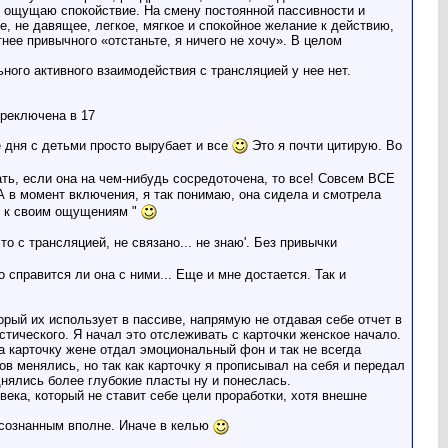
 я ощущаю спокойствие. На смену постоянной пассивности и
е, не давящее, легкое, мягкое и спокойное желание к действию,
нее привычного «отстаньте, я ничего не хочу». В целом
ного активного взаимодействия с трансляцией у нее нет.
ереключена в 17
е дня с детьми просто вырубает и все
Это я почти цитирую. Во
ать, если она на чем-нибудь сосредоточена, то все! Совсем ВСЕ
 в момент включения, я так понимаю, она сидела и смотрела
ь к своим ощущениям "
то с трансляцией, не связано... не знаю'. Без привычки
о справится ли она с ними... Еще и мне достается. Так и
орый их использует в пассиве, напрямую не отдавая себе отчет в
истического. Я начал это отслеживать с карточки женское начало.
гда карточку жене отдал эмоциональный фон и так не всегда
в менялись, но так как карточку я прописывал на себя и передал
днялись более глубокие пласты ну и понеслась.
овека, который не ставит себе цели проработки, хотя внешне
 осознанным вполне. Иначе в келью