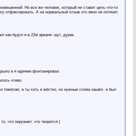
новешенной. Но все же человек, который не ставит цель что-то
гу отфиксировать. А на нормальный отзыв это явно не потянет.
л как-будто я в 22м аркане- шут, дурак.
 крыло и я идеями фонтанировал.
шлось чтиво.
и тяжёлая, а ты хоть и жёстко, но нужные слова нашёл. и был
о, что окружает, что творится.)