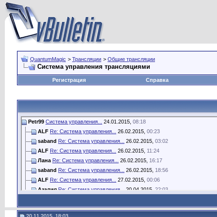
QuantumMagic
>
Трансляции
>
Общие трансляции
Система управления трансляциями
Регистрация
Справка
Petr99
Система управления...
24.01.2015,
08:18
ALF
Re: Система управления...
26.02.2015,
00:23
saband
Re: Система управления...
26.02.2015,
03:02
ALF
Re: Система управления...
26.02.2015,
11:24
Лана
Re: Система управления...
26.02.2015,
16:17
saband
Re: Система управления...
26.02.2015,
18:56
ALF
Re: Система управления...
27.02.2015,
00:06
Азалия
Re: Система управления...
20.04.2015,
22:03
brailovsky
Re: Система управления...
21.04.2015,
00:26
Petr99
Re: Система управления...
21.04.2015,
03:40
20.11.2015, 18:03