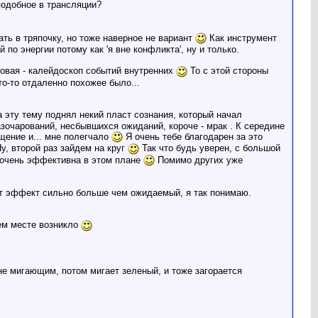
подобное в трансляции?
ть в тряпочку, но тоже наверное не вариант
Как инструмент
по энергии потому как 'я вне конфликта', ну и только.
овая - калейдоскоп событий внутренних
То с этой стороны
то-то отдаленно похожее было...
 эту тему поднял некий пласт сознания, который начал
азочарований, несбывшихся ожиданий, короче - мрак . К середине
бщение и... мне полегчало
Я очень тебе благодарен за это
у, второй раз зайдем на круг
Так что будь уверен, с большой
 очень эффективна в этом плане
Помимо других уже
 дают эффект сильно больше чем ожидаемый, я так понимаю.
ьем месте возникло
не мигающим, потом мигает зеленый, и тоже загорается