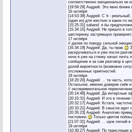
соответственно эмоционально не к
saband
Re: Система управления...
11.10.2015,
02:11
[19:59:29] Андрей: Это явно ближе
Иной
Re: Система управления...
07.10.2015,
03:24
16 октября
Владимир Ш.
Re: Система управления...
07.10.2015,
06:44
[14:53:38] Андрей: С 'я - реальный
Тимур
Re: Система управления...
12.10.2015,
16:19
(один из) для жестких и каких-то 
[15:25:31] saband: я бы предполож
SHELEST
Re: Система управления...
12.10.2015,
18:17
[15:34:15] Андрей: Не пришло в го
saband
Re: Система управления...
12.10.2015,
19:11
шестеренку застрявшую провернет, 
Дмитрий Т
Re: Система управления...
18.11.2015,
17:40
17 октября
// далее по поводу сильной эмоци
saband
Re: Система управления...
18.11.2015,
18:29
[16:34:19] Андрей: Да, ты прав
З
Boris_MX
Re: Система управления...
18.11.2015,
19:17
раскручиваться и уже после разгов
Владимир Ш.
Re: Система управления...
18.11.2015,
19:25
ночи я уже на стенку начал лезть 
Admin
Re: Система управления...
19.11.2015,
19:39
сообщение и за сам разговор в цел
долей вероятности (возможно ситу
Felizzia
Re: Система управления...
19.11.2015,
21:42
отслеженных приятностей.
Виталий Гинзбург
Re: Система управления...
08.03.2019,
21:57
18 октября
Nika
Re: Система управления...
20.11.2015,
17:16
[18:20:20] Андрей: ... та часть, 
Остальное, именно доверие себе и
Admin
Re: Система управления...
20.11.2015,
18:02
// экспериментальное переключени
Admin
Re: Система управления...
20.11.2015,
18:02
[20:14:48] Андрей: Да интерсные э
Admin
Re: Система управления...
20.11.2015,
18:03
[20:15:31] Андрей: И это в течении
Admin
Re: Система управления...
20.11.2015,
18:06
[20:32:17] Андрей: Кстати, частот
[20:33:21] Андрей: В смысле идет 
Евгений
Re: Система управления...
20.11.2015,
22:05
[20:35:23] Андрей: Аналогию прив
brailovsky
Re: Система управления...
21.11.2015,
01:14
постоянно
Только цветов побоьь
saband
Re: Система управления...
22.11.2015,
20:38
[21:07:31] Андрей: ... шум легкий 
19 октября
патрик
Re: Система управления...
05.12.2015,
19:57
[10:30:27] Андрей: По трансляции 
saband
Re: Система управления...
05.12.2015,
20:26