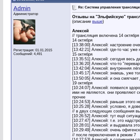
Азалия
Re: Система управления...
21.04.2015,
06:21
Admin
Petr99
Re: Система управления...
Re: Система управления трансляц
21.04.2015,
06:32
Admin
Re: Система управления...
21.04.2015,
11:54
Администратор
Отзывы на "Эльфийскую" трансл
Азалия
Re: Система управления...
21.04.2015,
17:01
(описание
выше
)
saband
Re: Система управления...
21.04.2015,
19:43
Алексей
ОлегЧ
Re: Система управления...
23.04.2015,
11:39
// трансляция включена 14 октября
Admin
Re: Система управления...
23.04.2015,
12:32
14 октября
[13:38:00] Алексей: настроение оч
Азалия
Re: Система управления...
23.04.2015,
15:52
[13:42:21] Алексей: где-то час уж
Регистрация: 01.01.2015
saband
Re: Система управления...
23.04.2015,
18:23
Сообщений: 4,491
15 октября
Азалия
Re: Система управления...
23.04.2015,
19:17
[13:35:51] Алексей: сегодня весь 
[13:36:20] Алексей: что-то "перева
Аллексей
Re: Система управления...
25.04.2015,
07:01
[13:42:04] Алексей: внутренняя лёг
Admin
Re: Система управления...
25.04.2015,
08:45
[13:45:17] Алексей: знаешь, уже т
Билли
Re: Система управления...
25.04.2015,
12:36
[13:50:05] Алексей: и она смягчает
Билли
Re: Система управления...
25.04.2015,
12:50
19 октября
[10:24:07] Алексей: появился здор
brailovsky
Re: Система управления...
25.04.2015,
13:12
ими не являются. они проявляют с
Агни
Re: Система управления...
25.04.2015,
13:13
прочее
Билли
Re: Система управления...
25.04.2015,
15:03
[10:24:53] Алексей: раньше этого 
[10:25:28] Алексей: условно, я до
saband
Re: Система управления...
28.04.2015,
15:54
// в двух следующих сообщения в
Галкина
Re: Система управления...
05.05.2015,
16:08
[10:26:52] Алексей: тут ещё ситуац
Admin
Re: Система управления...
07.05.2015,
22:33
[10:27:47] Алексей: т.е. это надстр
[10:28:01] Алексей: и выдавала эт
Галкина
Re: Система управления...
07.05.2015,
22:46
[10:29:49] Алексей: очень офигенс
Admin
Re: Система управления...
09.05.2015,
14:20
// после переключения в режим 7
Азалия
Re: Система управления...
14.05.2015,
17:11
[14:27:53] Алексей: в солнечном 