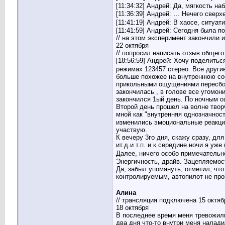
[11:34:32] Андрей: Да, мягкость 
патрик
Re: Система управления...
05.12.2015,
22:41
[11:36:39] Андрей: … Нечего сверх
Иной
Re: Система управления...
11.12.2015,
20:16
[11:41:19] Андрей: В хаосе, ситу
brailovsky
Re: Система управления...
11.12.2015,
20:33
[11:41:59] Андрей: Сегодня была п
// на этом эксперимент закончили 
saband
Re: Система управления...
11.12.2015,
21:57
22 октября
Екат
Re: Система управления...
14.12.2015,
19:54
// попросил написать отзыв общего
Дмитрий Т
Re: Система управления...
29.12.2015,
14:45
[18:56:59] Андрей: Хочу поделить
режимах 123457 стерео. Все други
Бисо
Re: Система управления...
29.12.2015,
16:00
больше похожее на внутреннюю со
saband
Re: Система управления...
29.12.2015,
19:08
прикольными ощущениями пересборк
Иной
Re: Система управления...
21.01.2016,
05:21
закончилась , в голове все угомон
закончился 1ый день. По ночным о
saband
Re: Система управления...
21.01.2016,
06:58
Второй день прошел на волне твор
Иной
Re: Система управления...
22.01.2016,
21:53
мной как "внутренняя однозначнос
alex9995
Re: Система управления...
30.01.2016,
21:00
изменились эмоциональные реакции
участвую.
saband
Re: Система управления...
30.01.2016,
22:49
К вечеру 3го дня, скажу сразу, д
alex9995
Re: Система управления...
31.01.2016,
18:17
ит.д.и т.п. и к середине ночи я уж
saband
Re: Система управления...
31.01.2016,
19:40
Далее, ничего особо примечательн
ОлегЧ
Re: Система управления...
22.02.2016,
22:12
Энергичность, драйв. Зацепляемос
Да, забыл упомянуть, отметил, чт
saband
Re: Система управления...
22.02.2016,
23:00
контролируемым, автопилот не про
ОлегЧ
Re: Система управления...
22.02.2016,
23:22
Дмитрий Т
Re: Система управления...
15.04.2016,
14:34
Алина
// трансляция подключена 15 октяб
Admin
Re: Система управления...
17.04.2016,
14:30
18 октября
saband
Re: Система управления...
17.04.2016,
19:16
В последнее время меня тревожили
saband
Re: Система управления...
27.04.2016,
22:14
два дня что-то внутри меня налади