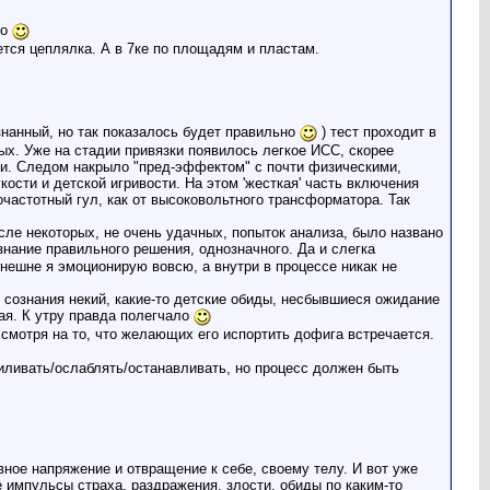
ло
тся цеплялка. А в 7ке по площадям и пластам.
знанный, но так показалось будет правильно
) тест проходит в
ых. Уже на стадии привязки появилось легкое ИСС, скорее
и. Следом накрыло "пред-эффектом" с почти физическими,
сти и детской игривости. На этом 'жесткая' часть включения
очастотный гул, как от высоковольтного трансформатора. Так
ле некоторых, не очень удачных, попыток анализа, было названо
знание правильного решения, однозначного. Да и слегка
внешне я эмоционирую вовсю, а внутри в процессе никак не
т сознания некий, какие-то детские обиды, несбывшиеся ожидание
кая. К утру правда полегчало
смотря на то, что желающих его испортить дофига встречается.
силивать/ослаблять/останавливать, но процесс должен быть
ное напряжение и отвращение к себе, своему телу. И вот уже
е импульсы страха, раздражения, злости, обиды по каким-то