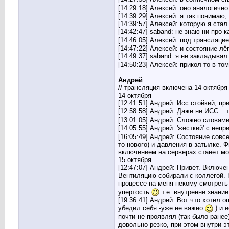
[14:29:18] Алексей: оно аналогично
Admin
Re: Система управления...
14.05.2015,
18:21
[14:39:29] Алексей: я так понимаю,
saband
Re: Система управления...
24.05.2015,
15:39
[14:39:57] Алексей: которую я стал
Аллексей
Re: Система управления...
24.05.2015,
18:40
[14:42:47] saband: не знаю ни про 
saband
Re: Система управления...
24.05.2015,
19:07
[14:46:05] Алексей: под трансляци
[14:47:22] Алексей: и состояние лё
Admin
Re: Система управления...
24.05.2015,
20:14
[14:49:37] saband: я не закладыв
saband
Re: Система управления...
06.07.2015,
15:47
[14:50:23] Алексей: прикол то в то
saband
Re: Система управления...
07.09.2015,
17:14
Андрей
Черная Пантера
Re: Система управления...
07.09.2015,
18:07
// трансляция включена 14 октября
Владимир Ш.
Re: Система управления...
08.09.2015,
07:35
14 октября
saband
Re: Система управления...
07.09.2015,
18:47
[12:41:51] Андрей: Исс стойкий, п
saband
Re: Система управления...
08.09.2015,
08:32
[12:58:58] Андрей: Даже не ИСС...
[13:01:05] Андрей: Сложно словам
Admin
Re: Система управления...
08.09.2015,
11:45
[14:05:55] Андрей: 'жесткий' с неп
Владимир Ш.
Re: Система управления...
08.09.2015,
13:28
[16:05:49] Андрей: Состояние сов
Черная Пантера
Re: Система управления...
08.09.2015,
14:17
то нового) и давления в затылке.
vladmoskva
Re: Система управления...
08.09.2015,
15:02
включением на серверах станет мо
15 октября
Черная Пантера
Re: Система управления...
08.09.2015,
15:33
[12:47:07] Андрей: Привет. Включ
Admin
Re: Система управления...
08.09.2015,
20:33
Вентиляцию собирали с коллегой. 
Владимир Ш.
Re: Система управления...
08.09.2015,
20:46
процессе на меня некому смотреть
упертость
т.е. внутренне знани
saband
Re: Система управления...
08.09.2015,
20:41
[19:36:41] Андрей: Вот что хотел
Алексей
Re: Система управления...
17.09.2015,
01:14
убедил себя -уже не важно
) и 
Алексей
Re: Система управления...
17.09.2015,
01:20
почти не проявлял (так было ранее
saband
Re: Система управления...
17.09.2015,
05:43
довольно резко, при этом внутри э