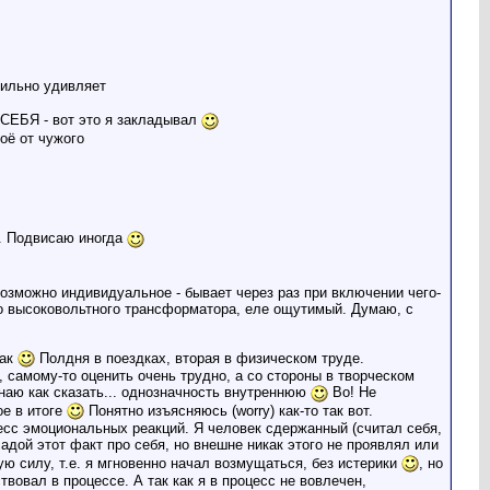
сильно удивляет
 СЕБЯ - вот это я закладывал
воё от чужого
о. Подвисаю иногда
озможно индивидуальное - бывает через раз при включении чего-
го высоковольтного трансформатора, еле ощутимый. Думаю, с
как
Полдня в поездках, вторая в физическом труде.
 самому-то оценить очень трудно, а со стороны в творческом
знаю как сказать... однозначность внутреннюю
Во! Не
ое в итоге
Понятно изъясняюсь (worry) как-то так вот.
цесс эмоциональных реакций. Я человек сдержанный (считал себя,
садой этот факт про себя, но внешне никак этого не проявлял или
ную силу, т.е. я мгновенно начал возмущаться, без истерики
, но
твовал в процессе. А так как я в процесс не вовлечен,