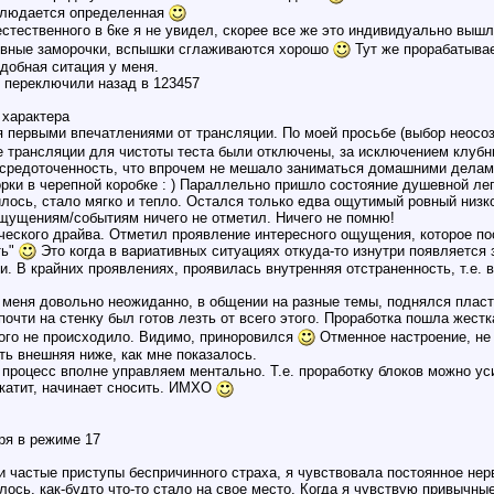
наблюдается определенная
естественного в 6ке я не увидел, скорее все же это индивидуально выш
ативные заморочки, вспышки сглаживаются хорошо
Тут же прорабатывае
одобная ситация у меня.
и переключили назад в 123457
 характера
ся первыми впечатлениями от трансляции. По моей просьбе (выбор неосо
е трансляции для чистоты теста были отключены, за исключением клубн
средоточенность, что впрочем не мешало заниматься домашними делам
и в черепной коробке : ) Параллельно пришло состояние душевной легко
илось, стало мягко и тепло. Остался только едва ощутимый ровный низк
щущениям/событиям ничего не отметил. Ничего не помню!
ческого драйва. Отметил проявление интересного ощущения, которое пос
ть"
Это когда в вариативных ситуациях откуда-то изнутри появляется 
. В крайних проявлениях, проявилась внутренняя отстраненность, т.е. 
ля меня довольно неожиданно, в общении на разные темы, поднялся плас
е почти на стенку был готов лезть от всего этого. Проработка пошла жест
ого не происходило. Видимо, приноровился
Отменное настроение, не 
ть внешняя ниже, как мне показалось.
о процесс вполне управляем ментально. Т.е. проработку блоков можно у
катит, начинает сносить. ИМХО
ря в режиме 17
 частые приступы беспричинного страха, я чувствовала постоянное нерв
лось, как-будто что-то стало на свое место. Когда я чувствую привычны