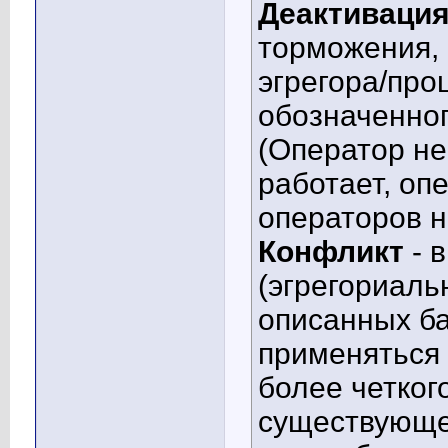
Деактиваци
торможения, 
эгрегора/про
обозначенног
(Оператор не
работает, оп
операторов н
Конфликт
- 
(эгрегориаль
описанных б
применяться 
более четког
существующег