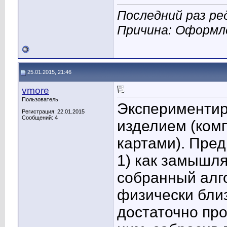
Последний раз ре
Причина: Оформл
25.01.2015, 21:46
vmore
Пользователь
Экспериментир
Регистрация: 22.01.2015
Сообщений: 4
изделием (ком
картами). Пре
1) как замышл
собранный алго
физически близ
достаточно про