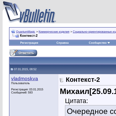
QuantumMagic
>
Коммерческие изделия
>
Социально-ориентированные из
Контекст-2
Регистрация
Справка
Сообщество
07.01.2015, 08:52
vladmoskva
Контекст-2
Пользователь
Михаил[25.09.
Регистрация: 03.01.2015
Сообщений: 593
Цитата:
Очередное с