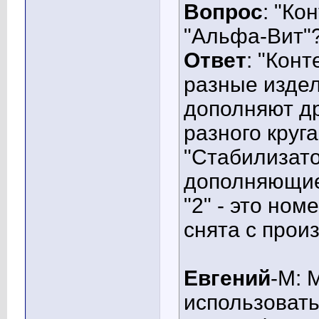
Вопрос
: "Ко
"Альфа-Вит"
Ответ
: "Кон
разные издел
дополняют др
разного круг
"Стабилизато
дополняющие 
"2" - это ном
снята с прои
Евгений
-М: 
использовать