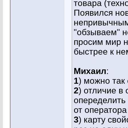
товара (техн
Появился но
непривычным
"обзываем" 
просим мир н
быстрее к не
Михаил
:
1
) можно так
2
) отличие в
опеределить 
от оператора
3
) карту сво