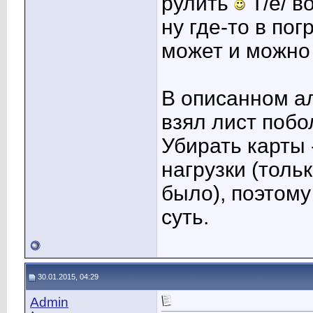
рулить
Т/е/ в
ну где-то в пог
может и можно н
В описанном ал
взял лист поб
Убирать карты 
нагрузки (толь
было), поэтому
суть.
30.01.2015, 04:29
Admin