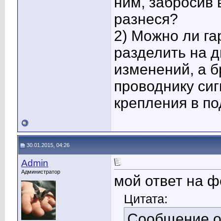
ним, забросив 
разнеся?
2) Можно ли га
разделить на д
изменений, а б
проводнику си
крепления в п
30.01.2015, 04:26
Admin
Администратор
мой ответ на 
Цитата:
Сообщение 