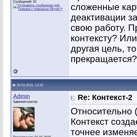
Сообщений: 91
сложенные карт
деактивации з
свою работу. П
контексту? Или
другая цель, т
прекращается?
29.03.2015, 13:20
Admin
Re: Контекст-2
Администратор
Относительно (
Контекст создае
точнее изменяе