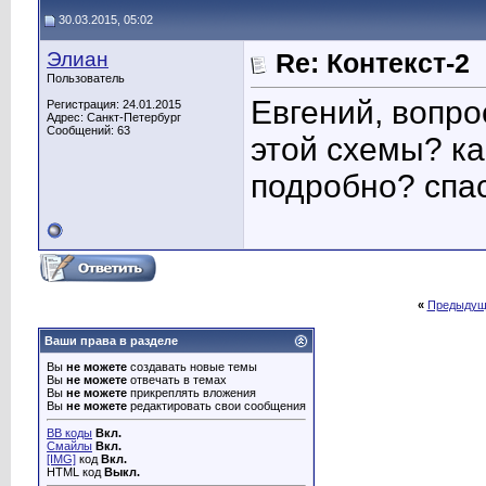
30.03.2015, 05:02
Элиан
Re: Контекст-2
Пользователь
Евгений, вопро
Регистрация: 24.01.2015
Адрес: Санкт-Петербург
Сообщений: 63
этой схемы? ка
подробно? спа
«
Предыдущ
Ваши права в разделе
Вы
не можете
создавать новые темы
Вы
не можете
отвечать в темах
Вы
не можете
прикреплять вложения
Вы
не можете
редактировать свои сообщения
BB коды
Вкл.
Смайлы
Вкл.
[IMG]
код
Вкл.
HTML код
Выкл.