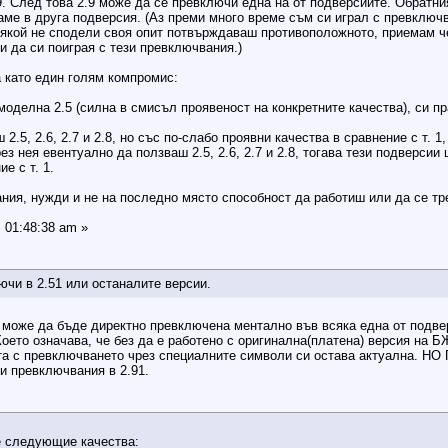
. След това 2.9 може да се превключи една на от подверсиите. Обратни
аме в друга подверсия. (Аз преми много време съм си играл с превключ
някой не сподели своя опит потвърждаваш противоположното, приемам че 
и да си поиграя с тези превключвания.)
а като един голям компромис:
оделна 2.5 (силна в смисъл проявеност на конкретните качества), си пр
 2.5, 2.6, 2.7 и 2.8, но със по-слабо проявни качества в сравнение с т. 
з нея евентуално да ползваш 2.5, 2.6, 2.7 и 2.8, тогава тези подверсии 
е с т. 1.
ния, нужди и не на последно място способност да работиш или да се тр
, 01:48:38 am »
ючи в 2.51 или останалите версии.
 може да бъде директно превключена ментално във всяка една от подве
оето означава, че без да е работено с оригинална(платена) версия на Б
та с превключването чрез специалните символи си остава актуална. НО 
ни превключвания в 2.91.
е следующие качества: