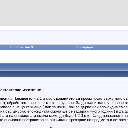
Сообщество
Календарь
самостоятелно изготвяне
еден на Панацея или 2.1 и със
съзнанието си
проектирате върху него съ
нта, обработвате всеки сегмент поотделно. За допълнително усилване н
имвола с нещо съхнещо ( лак за нокти, лак за дърво или епоксидна смол
на със шкурка, епоксидната смола ще се задържи много години ) и да д
ината на епоксидната смола може да бъде 1-2-3 мм.. След нанасянето н
де аномално постранство за оптимално зреждане на предмета и оставет