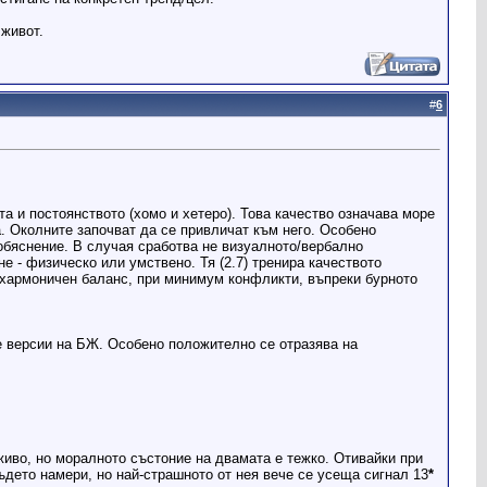
 живот.
#
6
а и постоянството (хомо и хетеро). Това качество означава море
. Околните започват да се привличат към него. Особено
обяснение. В случая сработва не визуалното/вербално
е - физическо или умствено. Тя (2.7) тренира качеството
а хармоничен баланс, при минимум конфликти, въпреки бурното
те версии на БЖ. Особено положително се отразява на
живо, но моралното състоние на двамата е тежко. Отивайки при
където намери, но най-страшното от нея вече се усеща сигнал 13
*