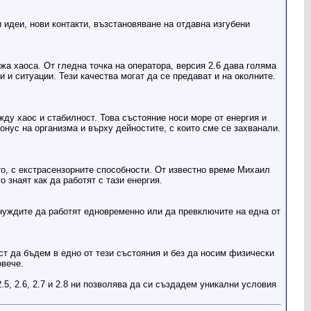
и идеи, нови контакти, възстановяване на отдавна изгубени
жа хаоса. От гледна точка на оператора, версия 2.6 дава голяма
и и ситуации. Тези качества могат да се предават и на околните.
ду хаос и стабилност. Това състояние носи море от енергия и
нус на организма и върху дейностите, с които сме се захванали.
то, с екстрасензорните способности. От известно време Михаил
 знаят как да работят с тази енергия.
т нуждите да работят едновременно или да превключите на една от
ост да бъдем в едно от тези състояния и без да носим физически
овече.
5, 2.6, 2.7 и 2.8 ни позволява да си създадем уникални условия