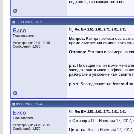
подходяща за конкретната цел.
17.11.2017, 15:06
Бисо
Re: БЖ 2.51, 2.61, 2.71, 2.81, 2.91
Пользователь
Въпрос:
Как да пренеса със съзна
време съответния символ като едно
Регистрация: 24.01.2015
Сообщений: 1,570
Отговор:
Ето така и размера на с
p.s.
По същия начин може ментално 
заседателната маса в офиса на ше
разбиране и уважение към свойте 
p.s.s.
Благодарност на
Asteroid
за 
09.12.2017, 19:24
Бисо
Re: БЖ 2.51, 2.61, 2.71, 2.81, 2.91
Пользователь
« Отговор #11 -: Ноември 17, 2017,
Регистрация: 24.01.2015
Сообщений: 1,570
Цитат на: Rosi в Ноември 17, 2017,