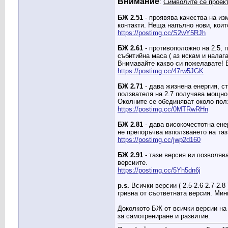
Внимание
:
Символите се проект
БЖ 2.51
- проявява качества на изм
контакти. Неща напълно нови, коит
https://postimg.cc/S2wY5RJh
БЖ 2.61
- противоположно на 2.5, 
събитийна маса ( аз искам и налаг
Внимавайте какво си пожелавате! В
https://postimg.cc/47rw5JGK
БЖ 2.71
- дава жизнена енергия, с
ползвателя на 2.7 получава мощно 
Околните се обединяват около полз
https://postimg.cc/0MTRwRHn
БЖ 2.81
- дава високочестотна ене
не препоръчва използването на таз
https://postimg.cc/jwp2d160
БЖ 2.91
- тази версия ви позволяв
версиите.
https://postimg.cc/5Yh5dn6j
p.s.
Всички версии ( 2.5-2.6-2.7-2.
гривна от съответната версия. Мин
Доколкото БЖ от всички версии на 
за самотрениране и развитие.