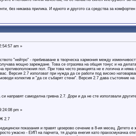
нти, без никаква прилика. И едното и другото са средства за комфортен
2:54:57 am »
ството "нейтро" - пребиваване в творческа хармония между изменчивостт
олучава мощно зареждане. Това се отразява на общия тонус и на делата
а противоположния пол. При това често реакцията не е логична и няма 
вас. Версия 2.7 използват при нужда да се работи под високо натоварван
ъководи колектив и "да се събарят стени". Версия 2.7 дава състояние н
 си направят самоделна гривна 2.7. Дори и да не сте използвали други
9:24:08 pm »
Ж 2.7
едицински показания и правят цезерово сечение в 8-ия месец. Детето е 
просто ужасно - ЕИП на парчета, тя дърпа енегия като прахосмукачка от