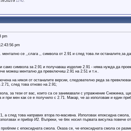
.09.2023 в
12:42
.
13 pm
12:43:56 pm
е. ментално се ,,слага ,, символа от 2.91 и след това ли останалите,за
и само символа за 2.91 и получаваш изделие 2.91 - няма нужда да прое
 вече можеш ментално да превключиш 2.91 на 2.51 и т.н..
ючена на някоя от останалите версии, следователно реда за превклюване
 2.71, след това отново на 2.91;
вола, за тези от вас, които са се занимавали с упражнение Снежинка, щ
 и при мен как се е получило с 2.71. Макар, че аз използвам и един при
71, а след това направих втора по-масивна. Използвах епоксидна смола,
зползвах и прибор И2. Въпреки, че бях носил първата висулка повече от 
а проблем с епоксидната смола. Оказа се, че епоксидната смола се разм