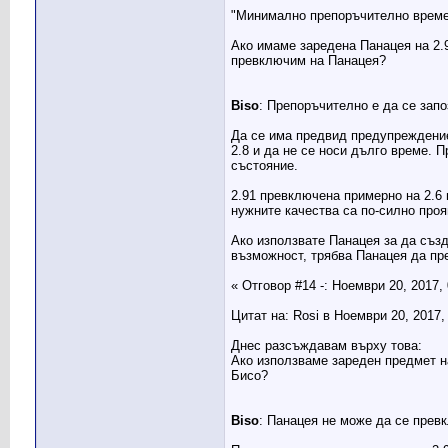
"Минимално препоръчително време з
Ако имаме заредена Панацея на 2.9
превключим на Панацея?
Biso
: Препоръчително е да се запо
Да се има предвид предупреждениет
2.8 и да не се носи дълго време. 
състояние.
2.91 превключена примерно на 2.6 
нужните качества са по-силно проя
Ако използвате Панацея за да създ
възможност, трябва Панацея да пр
« Отговор #14 -: Ноември 20, 2017,
Цитат на: Rosi в Ноември 20, 2017,
Днес разсъждавам върху това:
Ако използваме зареден предмет на
Бисо?
Biso
: Панацея не може да се превк