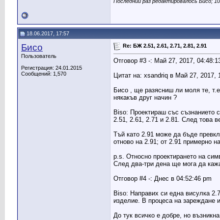
Последний раз редактировалось Бисо; 10
18.06.2017, 17:57
Бисо
Re: БЖ 2.51, 2.61, 2.71, 2.81, 2.91
Пользователь
Отговор #3 -: Май 27, 2017, 04:48:
Регистрация: 24.01.2015
Сообщений: 1,570
Цитат на: xsandriq в Май 27, 2017, 
Бисо , ще разясниш ли моля те, т.
някакъв друг начин ?
Biso: Проектираш със съзнанието с
2.51, 2.61, 2.71 и 2.81. След това
Тъй като 2.91 може да бъде превкл
отново на 2.91; от 2.91 примерно на
p.s. Относно проектирането на сим
След два-три дена ще мога да кажа
Отговор #4 -: Днес в 04:52:46 pm
Biso: Направих си една висулка 2.
изделие. В процеса на зареждане и
До тук всичко е добре, но възникн