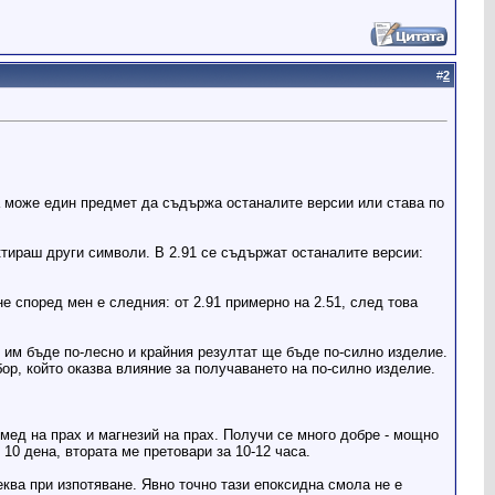
#
2
 да може един предмет да съдържа останалите версии или става по
ктираш други символи. В 2.91 се съдържат останалите версии:
 според мен е следния: от 2.91 примерно на 2.51, след това
е им бъде по-лесно и крайния резултат ще бъде по-силно изделие.
бор, който оказва влияние за получаването на по-силно изделие.
 мед на прах и магнезий на прах. Получи се много добре - мощно
10 дена, втората ме претовари за 10-12 часа.
еква при изпотяване. Явно точно тази епоксидна смола не е