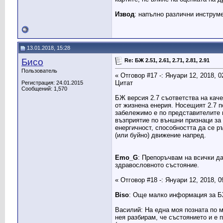
Извод
: напълно различни инструме
13.01.2018, 15:28
Бисо
Re: БЖ 2.51, 2.61, 2.71, 2.81, 2.91
Пользователь
« Отговор #17 -: Януари 12, 2018, 0
Цитат
Регистрация: 24.01.2015
Сообщений: 1,570
БЖ версия 2.7 съответства на каче
от жизнена енерия. Носещият 2.7 п
забележимо е по представителите н
възприятие по външни признаци за 
енергичност, способността да се р
(или буйно) движение напред.
Emo_G
: Препоръчвам на всички да
здравословното състояние.
« Отговор #18 -: Януари 12, 2018, 0
Biso
: Още малко информация за Б
Василий: На една моя позната по м
нея разбирам, че състоянието и е 