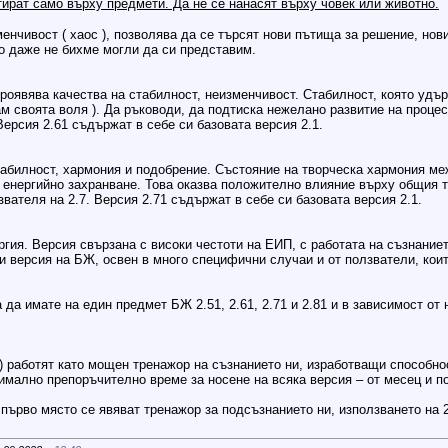
ират само върху предмети. Да не се нанасят върху човек или животно.
енчивост ( хаос ), позволява да се търсят нови пътища за решение, нов
о даже не бихме могли да си представим.
проявява качества на стабилност, неизменчивост. Стабилност, която удър
ам своята воля ). Да ръководи, да подтиска нежелано развитие на процес
ерсия 2.61 съдържат в себе си базовата версия 2.1.
табилност, хармония и подобрение. Състояние на творческа хармония меж
енергийно захранване. Това оказва положително влияние върху общия то
вателя на 2.7. Версия 2.71 съдържат в себе си базовата версия 2.1.
ргия. Версия свързана с високи честоти на ЕИП, с работата на съзнание
и версия на БЖ, освен в много специфични случаи и от ползватели, които
а да имате на един предмет БЖ 2.51, 2.61, 2.71 и 2.81 и в зависимост о
8 ) работят като мощен тренажор на съзнанието ни, изработващи способн
имално препоръчително време за носене на всяка версия – от месец и п
първо място се явяват тренажор за подсъзнанието ни, използването на 2.