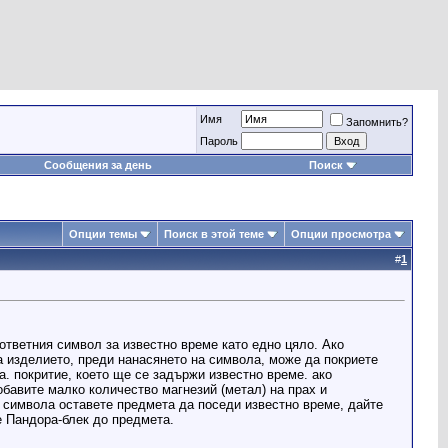
Имя
Запомнить?
Пароль
Сообщения за день
Поиск
Опции темы
Поиск в этой теме
Опции просмотра
#
1
ответния символ за известно време като едно цяло. Ако
а изделието, преди нанасянето на символа, може да покриете
а. покритие, което ще се задържи известно време. ако
обавите малко количество магнезий (метал) на прах и
а символа оставете предмета да поседи известно време, дайте
е Пандора-блек до предмета.