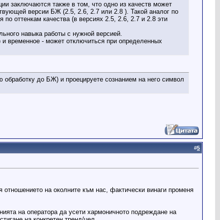
кции заключаются также в том, что одно из качеств может
ующей версии БЖ (2.5, 2.6, 2.7 или 2.8 ). Такой аналог по
 оттенкам качества (в версиях 2.5, 2.6, 2.7 и 2.8 эти
ьного навыка работы с нужной версией.
) и временное - может отключиться при определенных
ю обработку до БЖ) и проецируете сознанием на него символ
#
5
я отношението на околните към нас, фактически винаги променя
енията на оператора да усети хармоничното подреждане на
остигане на конкретен тренд/цел.