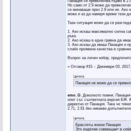
Панацея се превключва първо в 2.9
Но само от 2.9 може да превключв
се минаваше през 2.9 или не. Ако 
може и аз да намеря време тези дн
Тази ситуация може да се разглед
1. Ако искаш максимално силна сам
ръка.
2. Ако искаш в една гривна да имаш
3. Ако искаш да имаш Панацея и пре
слабо проявени качества в сравнени
Въпрос на личен избор, предпочита
« Отговор #15 -: Декември 03, 2017
Цитата:
Панацея не може да се превкл
emo_G
: Доколкото помня, Панацея
опит със съответната версия БЖ. К
директно от Панацея. Така че тема
2.71, 2.81 без никакви допълнител
Цитата:
Браслеты жизни Панацея
Это изделие совмещает в себ