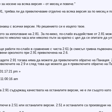
а носене на всяка версия – от месец и повече."
1, трябва ли да превключваме отделно на всяка версия за по месец и п
знаеш с всички версии. Но решението си е изцяло твое.
о за използване на 2.81. За по-меко, по-слабо въздействие от 2.81 може
Просто няколко часа или няколко пъти за кратко с цел да се опитате да 
ще работи по-слабо в сравнение с чиста 2.61 (в смисъл гривна първонача
вени орколкото при 2.91 превключена на 2.6.
адете 2.91 тогава няма да можете да превключите обратно на Панацея. 
евключите на 2.9 и след това ще можете да я превключите обратно на П
 01:17:21 pm »
 11:00:16 am
 2.91 съдържащ качествата на останалите версии, не е ли същото като да
лючи в 2.51 или останалите версии. 2.51 и останалите са производни на 