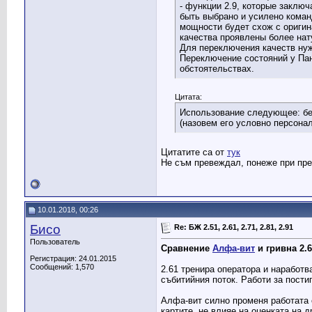
- функции 2.9, которые заключ
быть выбрано и усилено команд
мощности будет схож с оригина
качества проявлены более нат
Для переключения качеств нуж
Переключение состояний у Пан
обстоятельствах.
Цитата:
Использование следующее: б
(назовем его условно персона
Цитатите са от
тук
Не съм превеждал, понеже при пре
10.01.2018, 00:26
Бисо
Re: БЖ 2.51, 2.61, 2.71, 2.81, 2.91
Пользователь
Сравнение
Алфа-вит
и гривна 2.
Регистрация: 24.01.2015
Сообщений: 1,570
2.61 тренира оператора и наработ
събитийния поток. Работи за пости
Алфа-вит силно променя работата с
картите, не влияе на оценката на д