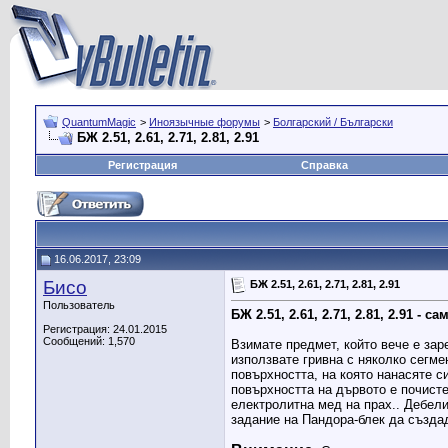
QuantumMagic
>
Иноязычные форумы
>
Болгарский / Български
БЖ 2.51, 2.61, 2.71, 2.81, 2.91
Регистрация
Справка
16.06.2017, 23:09
Бисо
БЖ 2.51, 2.61, 2.71, 2.81, 2.91
Пользователь
БЖ 2.51, 2.61, 2.71, 2.81, 2.91 - 
Регистрация: 24.01.2015
Сообщений: 1,570
Взимате предмет, който вече е зар
използвате гривна с няколко сегме
повърхността, на която нанасяте с
повърхността на дървото е почисте
електролитна мед на прах.. Дебел
задание на Пандора-блек да създа