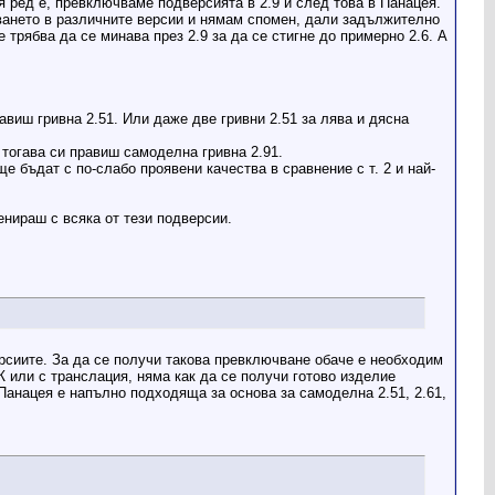
я ред е, превключваме подверсията в 2.9 и след това в Панацея.
ването в различните версии и нямам спомен, дали задължително
трябва да се минава през 2.9 за да се стигне до примерно 2.6. А
авиш гривна 2.51. Или даже две гривни 2.51 за лява и дясна
1, тогава си правиш самоделна гривна 2.91.
ще бъдат с по-слабо проявени качества в сравнение с т. 2 и най-
енираш с всяка от тези подверсии.
рсиите. За да се получи такова превключване обаче е необходим
Ж или с транслация, няма как да се получи готово изделие
Панацея е напълно подходяща за основа за самоделна 2.51, 2.61,