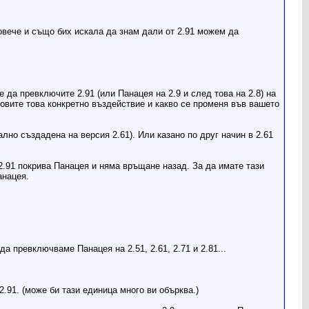
овече и също бих искала да знам дали от 2.91 можем да
 да превключите 2.91 (или Панацея на 2.9 и след това на 2.8) на
уловите това конкретно въздействие и какво се променя във вашето
лно създадена на версия 2.61). Или казано по друг начин в 2.61
2.91 покрива Панацея и няма връщане назад. За да имате тази
анацея.
 превключваме Панацея на 2.51, 2.61, 2.71 и 2.81...
2.91. (може би тази единица много ви обърква.)