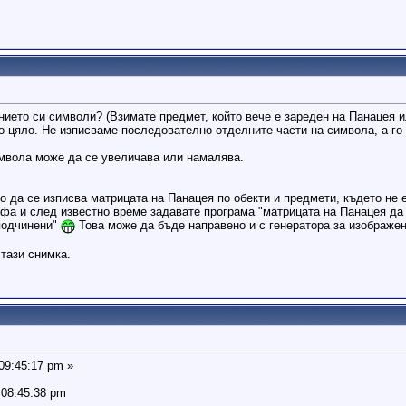
нието си символи? (Взимате предмет, който вече е зареден на Панацея и
 цяло. Не изписваме последователно отделните части на символа, а го 
имвола може да се увеличава или намалява.
да се изписва матрицата на Панацея по обекти и предмети, където не е
фа и след известно време задавате програма "матрицата на Панацея да с
подчинени"
Това може да бъде направено и с генератора за изображени
тази снимка.
 09:45:17 pm »
 08:45:38 pm