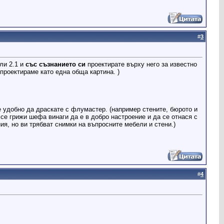
#
3
ли 2.1 и
със съзнанието си
проектирате върху него за известно
проектираме като една обща картина. )
 удобно да драскате с флумастер. (например стените, бюрото и
е грижи шефа винаги да е в добро настроение и да се отнася с
я, но ви трябват снимки на въпросните мебели и стени.)
#
4