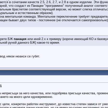
аются в сочетании качеств 2.5, 2.6, 2.7, и 2.8 в одном изделии. Эти фун
ной, что создаст из Панацеи "программно" полученный аналог соответств
льным браслетом соответствующей версии, но может слегка отличаться по
уральным и естественным образом).
на ментальная команда. Ментальное переключение требует предварител
ацеи бывает двух типов - постоянное (не отключается самопроизвольно
ерете БЖ
панацея
или иной 2.х к примеру (короче имеющий КО и базову
льной руной данного БЖ) какое-то время.
вод някои нюанси се губят.
61
ва неприсъщи за него качества, или подобрява присъщи качества, промен
гането на много цели едновременно.
 цели, конкретен работен инструмент, до известна степен зависи от ум
ругите и неговите лични качества, но се явява по-силен инструмент за п