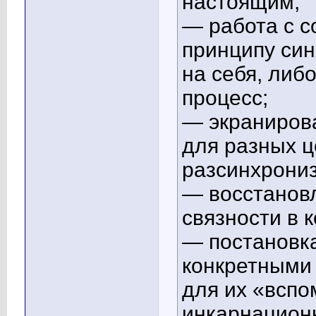
настоящим;
— работа с 
принципу си
на себя, либ
процесс;
— экранирова
для разных ц
разсинхрониз
— восстанов
связности в 
— постановка
конкретными
для их «вспо
инкарнацион