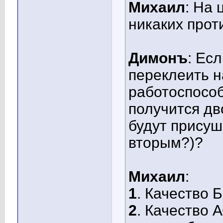
Михаил
: На 
никаких прот
Димонъ
: Ес
переклеить на
работоспосо
получится дв
будут присуш
вторым?)?
Михаил
:
1
. Качество 
2
. Качество 