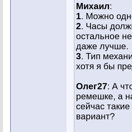
Михаил
:
1
. Можно одн
2
. Часы долж
остальное не
даже лучше.
3
. Тип механ
хотя я бы пр
Олег27
: А ч
ремешке, а на
сейчас такие
вариант?