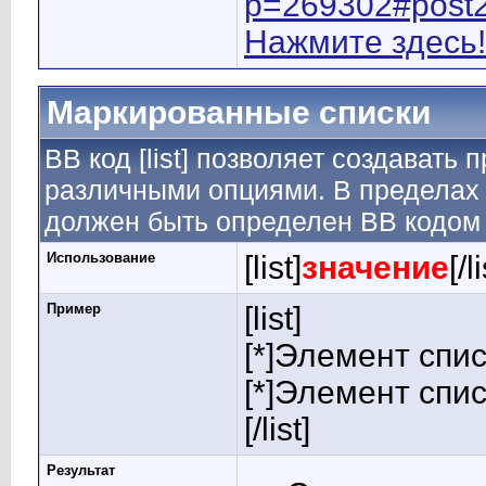
p=269302#post
Нажмите здесь!
Маркированные списки
BB код [list] позволяет создавать
различными опциями. В пределах 
должен быть определен BB кодом [
Использование
[list]
значение
[/l
Пример
[list]
[*]Элемент спис
[*]Элемент спис
[/list]
Результат