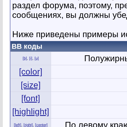
раздел форума, поэтому, пр
сообщениях, вы должны убе
Ниже приведены примеры ис
BB коды
Полужирны
[b]
,
[i]
,
[u]
[color]
[size]
[font]
[highlight]
По левому краю
[left]
,
[right]
,
[center]