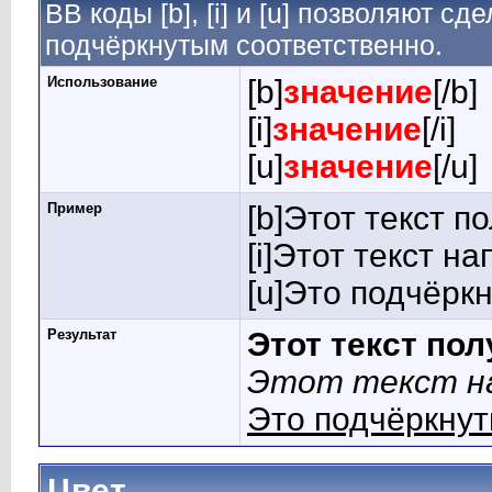
BB коды [b], [i] и [u] позволяют 
подчёркнутым соответственно.
Использование
[b]
значение
[/b]
[i]
значение
[/i]
[u]
значение
[/u]
Пример
[b]Этот текст п
[i]Этот текст на
[u]Это подчёркн
Результат
Этот текст по
Этот текст на
Это подчёркнут
Цвет