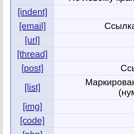
[indent]
[email]
Ссылка
[url]
[thread]
[post]
Сс
Маркирован
[list]
(ну
[img]
[code]