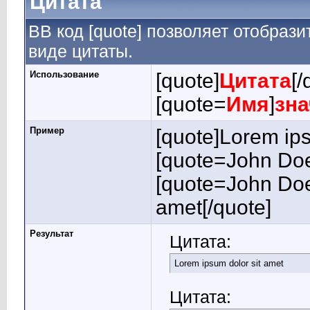
Цитата
BB код [quote] позволяет отобрази
виде цитаты.
Использование
[quote]
Цитата
[/
[quote=
Имя
]
зна
Пример
[quote]Lorem ips
[quote=John Doe
[quote=John Doe
amet[/quote]
Результат
Цитата:
Lorem ipsum dolor sit amet
Цитата: