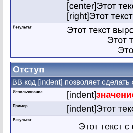
[center]Этот те
[right]Этот тек
Результат
Этот текст выр
Этот 
Это
Отступ
BB код [indent] позволяет сделать 
Использование
[indent]
значени
Пример
[indent]Этот тек
Результат
Этот текст с