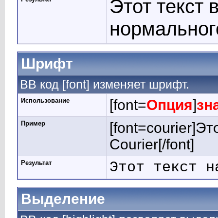
Этот текст 
нормальног
Шрифт
BB код [font] изменяет шрифт.
Использование
[font=
Опция
]
зн
Пример
[font=courier]Э
Courier[/font]
Результат
Этот текст н
Выделение