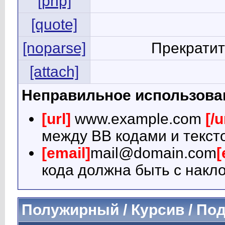
[php]
[quote]
[noparse]
Прекратит
[attach]
Неправильное использова
[url]
www.example.com
[/u
между BB кодами и текст
[email]
mail@domain.com
[
кода должна быть с накло
Полужирный / Курсив / По