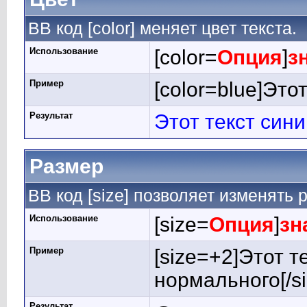
BB код [color] меняет цвет текста.
Использование
[color=
Опция
]
з
Пример
[color=blue]Этот
Результат
Этот текст син
Размер
BB код [size] позволяет изменять
Использование
[size=
Опция
]
зн
Пример
[size=+2]Этот т
нормального[/si
Результат