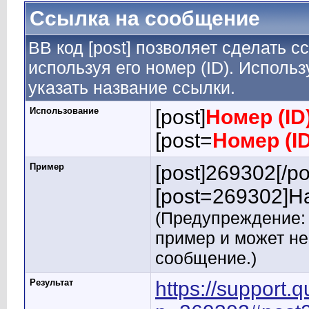
Ссылка на сообщение
BB код [post] позволяет сделать 
используя его номер (ID). Испол
указать название ссылки.
Использование
[post]
Номер (ID
[post=
Номер (I
Пример
[post]269302[/po
[post=269302]На
(Предупреждение: 
пример и может н
сообщение.)
Результат
https://support