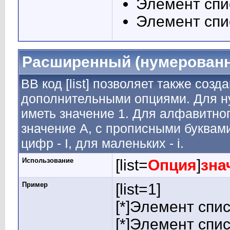
Элемент спи
Элемент спи
Расширенный (нумерованн
BB код [list] позволяет также соз
дополнительными опциями. Для н
иметь значение 1. Для алфавитног
значение A, с прописными буквами
цифр - I, для маленьких - i.
Использование
[list=
Опция
]
зна
Пример
[list=1]
[*]Элемент спис
[*]Элемент спис