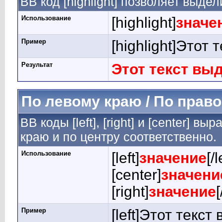
BB код [highlight] позволяет выдел
Использование
[highlight]
значе
Пример
[highlight]Этот 
Результат
Этот текст вы
По левому краю / По право
BB коды [left], [right] и [center] 
краю и по центру соответственно.
Использование
[left]
значение
[/l
[center]
значени
[right]
значение
[
Пример
[left]Этот текст