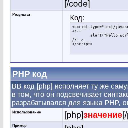
[/code]
Результат
Код:
<script type="text/javasc
<!--

	alert("Hello world!");

//-->

</script>
PHP код
BB код [php] исполняет ту же саму
в том, что он подсвечивает синтак
разрабатывался для языка PHP, он
Использование
[php]
значение
[
Пример