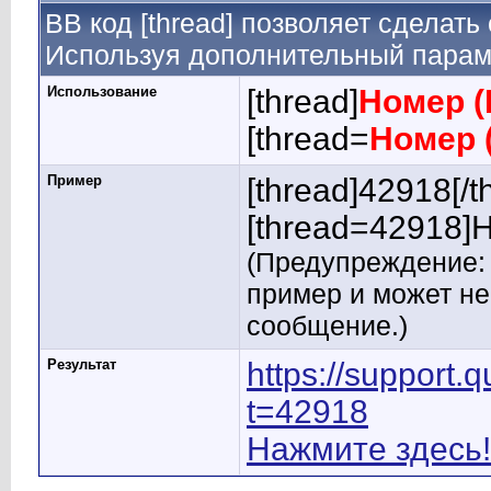
BB код [thread] позволяет сделать
Используя дополнительный параме
Использование
[thread]
Номер (
[thread=
Номер 
Пример
[thread]42918[/t
[thread=42918]Н
(Предупреждение: 
пример и может н
сообщение.)
Результат
https://support
t=42918
Нажмите здесь!