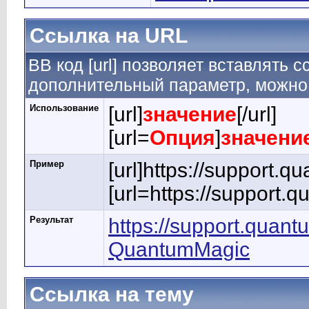
Ссылка на URL
BB код [url] позволяет вставлять
дополнительный параметр, можно 
Использование
[url]
значение
[/url]
[url=
Опция
]
значени
Пример
[url]https://support.q
[url=https://support
Результат
https://support.quan
QuantumMagic
Ссылка на тему