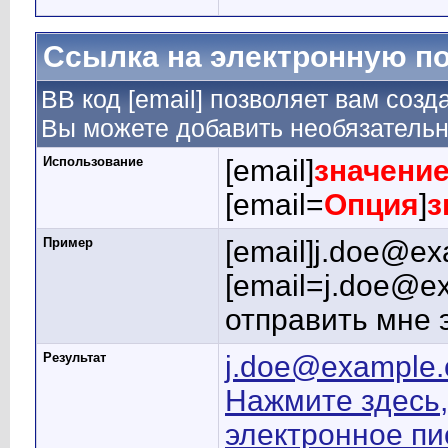
Ссылка на электронную п
BB код [email] позволяет вам созд
Вы можете добавить необязательн
Использование
[email]
значени
[email=
Опция
]
з
Пример
[email]j.doe@ex
[email=j.doe@e
отправить мне 
Результат
j.doe@example
Нажмите здесь,
электронное п