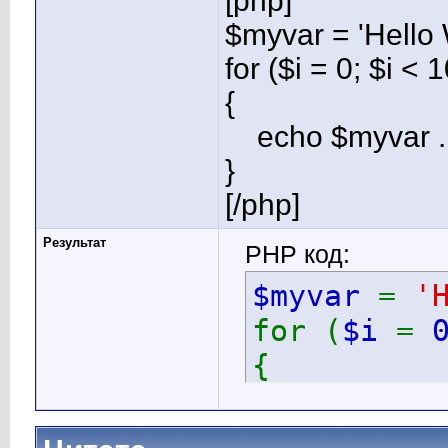
[php]
$myvar = 'Hello 
for ($
i = 0; $i < 
{
echo $myvar . 
}
[/php]
Результат
PHP код:
$myvar
=
'
for (
$i
=
{
echo
$
}