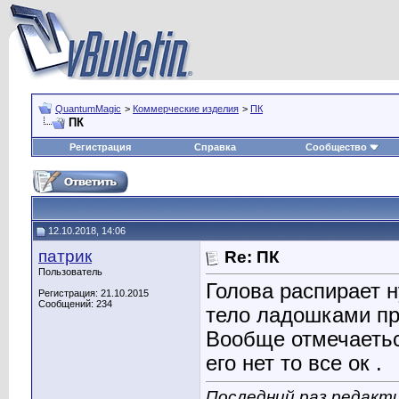
QuantumMagic
>
Коммерческие изделия
>
ПК
ПК
Регистрация
Справка
Сообщество
12.10.2018, 14:06
патрик
Re: ПК
Пользователь
Голова распирает 
Регистрация: 21.10.2015
Сообщений: 234
тело ладошками про
Вообще отмечаетьс
его нет то все ок .
Последний раз редакти