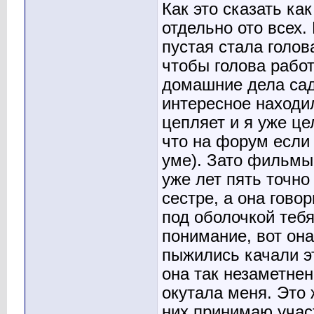
Как это сказать ка
отдельно ото всех.
пустая стала голов
чтобы голова рабо
домашние дела сад
интересное находил
цепляет и я уже це
что на форум если 
уме). Зато фильмы 
уже лет пять точно
сестре, а она гово
под оболочкой тебя
понимание, вот он
пыжились качали эт
она так незаметне
окутала меня. Это 
них принимаю учас