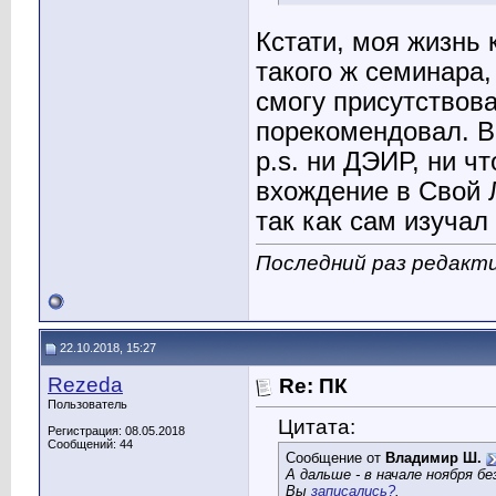
Кстати, моя жизнь 
такого ж семинара, 
смогу присутствова
порекомендовал. В
p.s. ни ДЭИР, ни ч
вхождение в Свой 
так как сам изучал
Последний раз редакти
22.10.2018, 15:27
Rezeda
Re: ПК
Пользователь
Цитата:
Регистрация: 08.05.2018
Сообщений: 44
Сообщение от
Владимир Ш.
А дальше - в начале ноября б
Вы
записались?
.