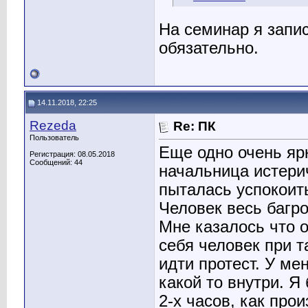
На семинар я запис
обязательно.
14.11.2018, 22:25
Rezeda
Re: ПК
Пользователь
Еще одно очень яр
Регистрация: 08.05.2018
Сообщений: 44
начальница истерич
пыталась успокоить
Человек весь багро
Мне казалось что о
себя человек при т
идти протест. У ме
какой то внутри. Я
2-х часов, как про