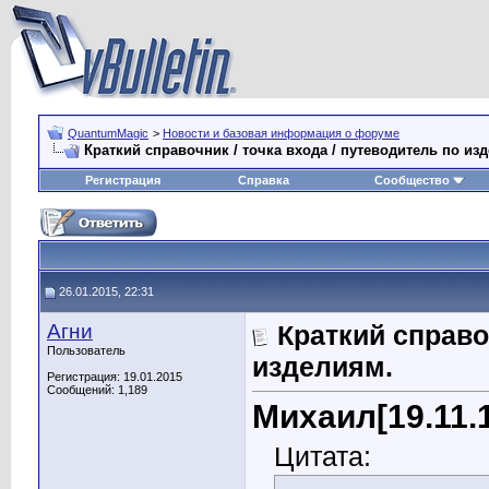
QuantumMagic
>
Новости и базовая информация о форуме
Краткий справочник / точка входа / путеводитель по из
Регистрация
Справка
Сообщество
26.01.2015, 22:31
Агни
Краткий справо
Пользователь
изделиям.
Регистрация: 19.01.2015
Сообщений: 1,189
Михаил[19.11.
Цитата: