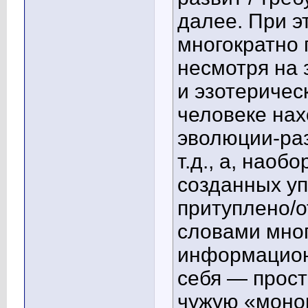
далее. При э
многократно 
несмотря на
и эзотеричес
человеке нах
эволюции-раз
т.д., а, наоб
созданных у
притуплено/
словами мног
информацион
себя — прост
чужую «моноп