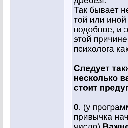
дребезг.
Так бывает не
той или иной
подобное, и 
этой причине
психолога ка
Следует так
несколько в
стоит преду
0
. (у програ
привычка нач
число)
Важн