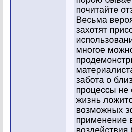
почитайте от
Весьма вероя
захотят прис
использовани
многое можн
продемонстр
материалист
забота о бли
процессы не 
жизнь ложитс
возможных э
применение в
воздействия 