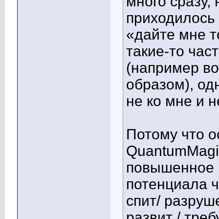
много сразу,
приходилось 
«дайте мне т
такие-то ча
(например во
образом), од
не ко мне и 
Потому что о
QuantumMagic
повышенное 
потенциала ч
спит/ разруш
развит / треб