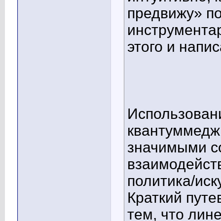
предвижу» п
инструментар
этого и напи
Использован
квантуммедж
значимыми с
взаимодейст
политика/иску
Краткий путе
тем, что лин