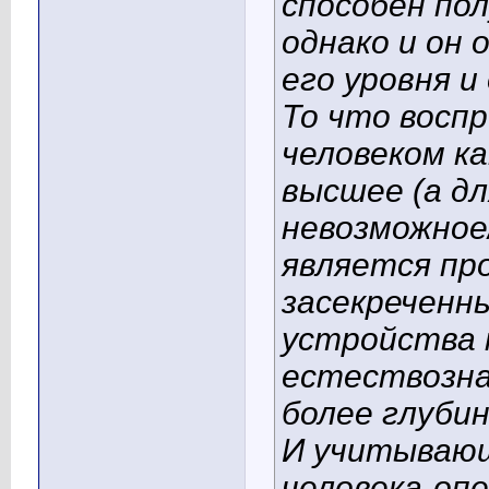
способен по
однако и он
его уровня 
То что восп
человеком ка
высшее (а дл
невозможное
является пр
засекреченн
устройства 
естествозна
более глуби
И учитывающ
человека-опе