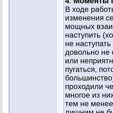
4
.
Моменты п
В ходе работ
изменения се
мощных взаи
наступить (хо
не наступать
довольно не
или неприятн
пугаться, пот
большинство)
проходили че
многое из ни
тем не мене
лишним не бу