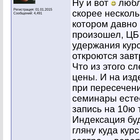
Ну и вот
люблю
Регистрация: 01.01.2015
скорее несколь
Сообщений: 4,491
котором давно
произошел, ЦБ
удержания кур
откроются зав
Что из этого с
цены. И на изд
при пересечени
семинары естес
запись на 10ю 
Индексация бу
гляну куда кур