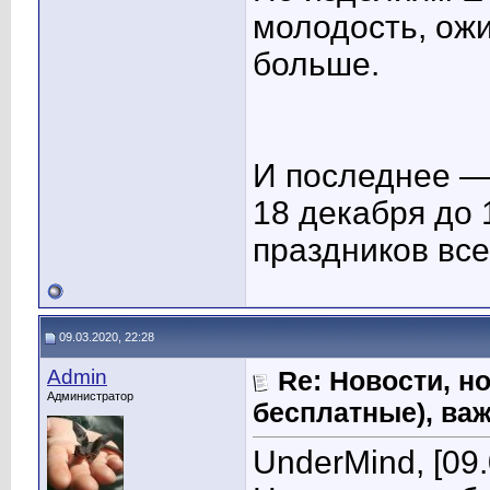
молодость, ож
больше.
И последнее —
18 декабря до
праздников вс
09.03.2020, 22:28
Admin
Re: Новости, н
Администратор
бесплатные), ва
UnderMind, [09.