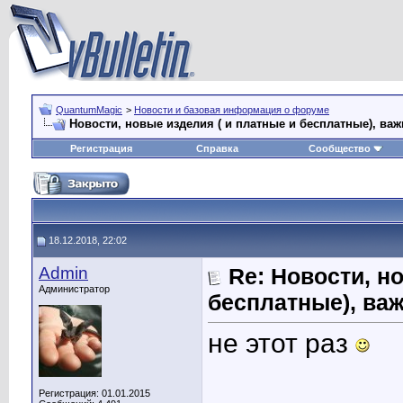
QuantumMagic
>
Новости и базовая информация о форуме
Новости, новые изделия ( и платные и бесплатные), ва
Регистрация
Справка
Сообщество
18.12.2018, 22:02
Admin
Re: Новости, н
Администратор
бесплатные), ва
не этот раз
Регистрация: 01.01.2015