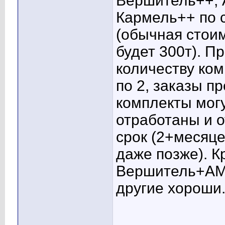
Вершитель++,
Кармель++ по с
(обычная стои
будет 300т). П
количеству ко
по 2, заказы п
комплекты могу
отработаны и 
срок (2+месяце
даже позже). 
Вершитель+АМ
другие хороши