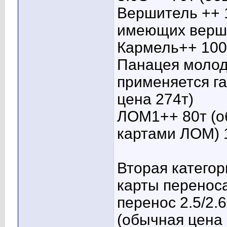
Вершитель ++ 
имеющих верши
Кармель++ 100
Панацея молод
применяется г
цена 274т)
ЛОМ1++ 80т (о
картами ЛОМ) 
Вторая категор
карты переноса
перенос 2.5/2.
(обычная цена 