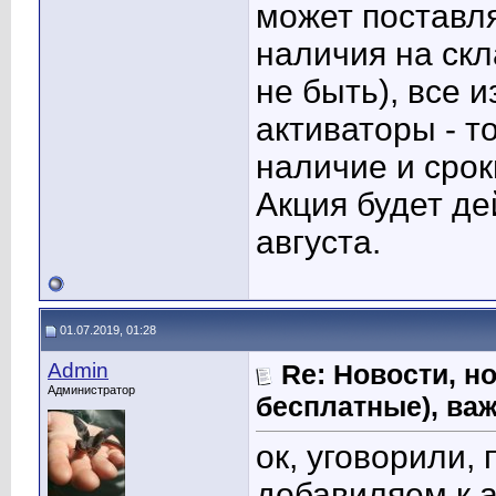
может поставля
наличия на скл
не быть), все 
активаторы - т
наличие и срок
Акция будет де
августа.
01.07.2019, 01:28
Admin
Re: Новости, н
Администратор
бесплатные), ва
ок, уговорили,
добавиляем к 